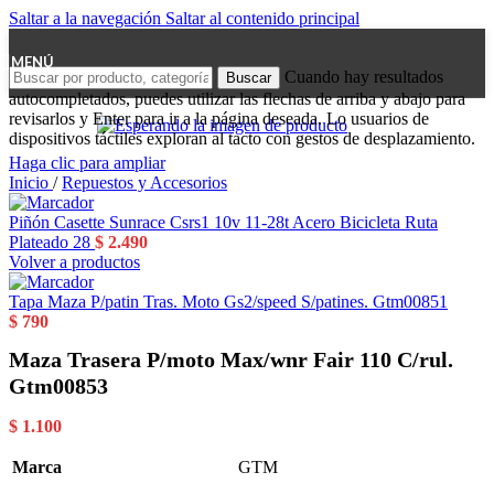
Saltar a la navegación
Saltar al contenido principal
MENÚ
Cuando hay resultados
Buscar
autocompletados, puedes utilizar las flechas de arriba y abajo para
revisarlos y Enter para ir a la página deseada. Lo usuarios de
dispositivos táctiles exploran al tacto con gestos de desplazamiento.
Haga clic para ampliar
Inicio
/
Repuestos y Accesorios
Piñón Casette Sunrace Csrs1 10v 11-28t Acero Bicicleta Ruta
Plateado 28
$
2.490
Volver a productos
Tapa Maza P/patin Tras. Moto Gs2/speed S/patines. Gtm00851
$
790
Maza Trasera P/moto Max/wnr Fair 110 C/rul.
Gtm00853
$
1.100
Marca
GTM