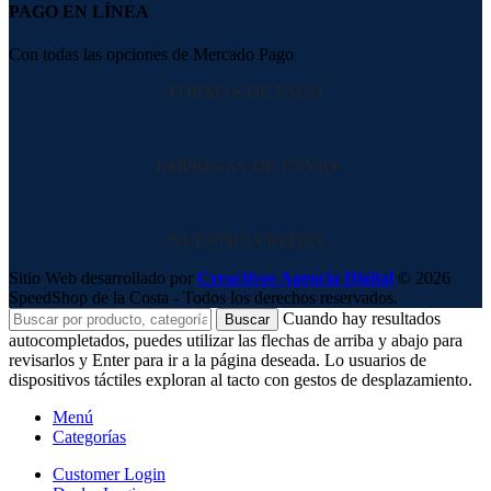
PAGO EN LÍNEA
Con todas las opciones de Mercado Pago
FORMAS DE PAGO
EMPRESAS DE ENVIO
NUESTRAS REDES
Sitio Web desarrollado por
Creactivos Agencia Digital
© 2026
SpeedShop de la Costa - Todos los derechos reservados.
Cuando hay resultados
Buscar
autocompletados, puedes utilizar las flechas de arriba y abajo para
revisarlos y Enter para ir a la página deseada. Lo usuarios de
dispositivos táctiles exploran al tacto con gestos de desplazamiento.
Menú
Categorías
Customer Login