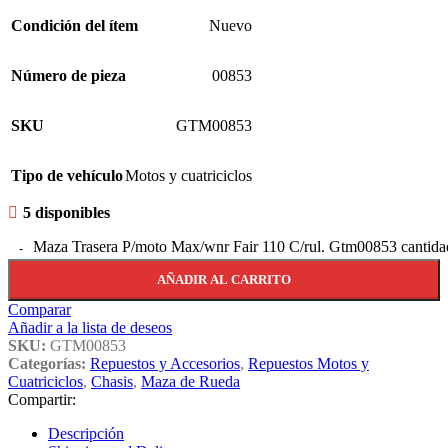
Condición del ítem
Nuevo
Número de pieza
00853
SKU
GTM00853
Tipo de vehículo
Motos y cuatriciclos
5 disponibles
Maza Trasera P/moto Max/wnr Fair 110 C/rul. Gtm00853 cantida
AÑADIR AL CARRITO
Comparar
Añadir a la lista de deseos
SKU:
GTM00853
Categorías:
Repuestos y Accesorios
,
Repuestos Motos y
Cuatriciclos
,
Chasis
,
Maza de Rueda
Compartir:
Descripción