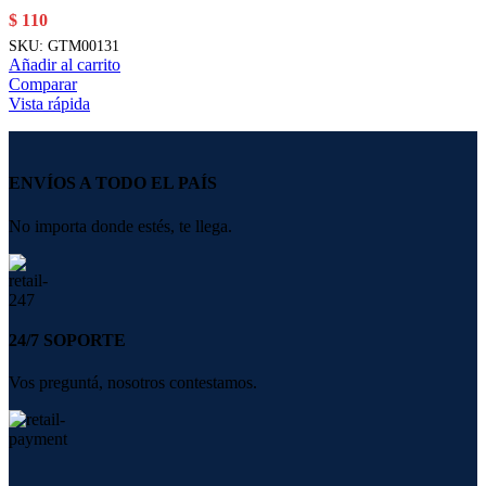
$
110
SKU:
GTM00131
Añadir al carrito
Comparar
Vista rápida
ENVÍOS A TODO EL PAÍS
No importa donde estés, te llega.
24/7 SOPORTE
Vos preguntá, nosotros contestamos.