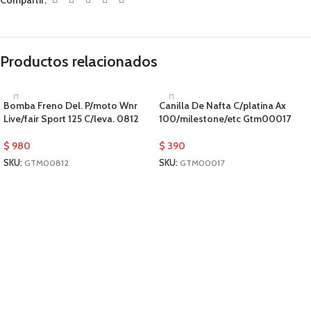
Productos relacionados
Bomba Freno Del. P/moto Wnr
Canilla De Nafta C/platina Ax
Live/fair Sport 125 C/leva. 0812
100/milestone/etc Gtm00017
$
980
$
390
SKU:
GTM00812
SKU:
GTM00017
AÑADIR AL CARRITO
AÑADIR AL CARRITO