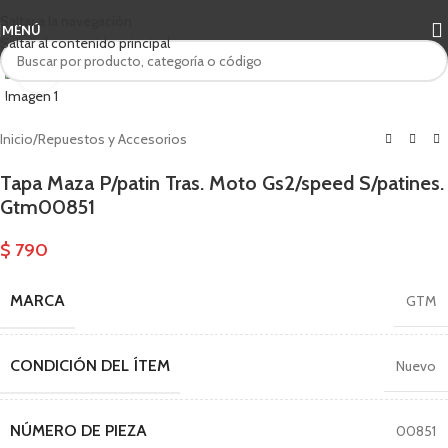
Saltar a la navegación
MENÚ
Saltar al contenido principal
Haga clic para ampliar
Inicio
/
Repuestos y Accesorios
Tapa Maza P/patin Tras. Moto Gs2/speed S/patines.
Gtm00851
$
790
MARCA
GTM
CONDICIÓN DEL ÍTEM
Nuevo
NÚMERO DE PIEZA
00851