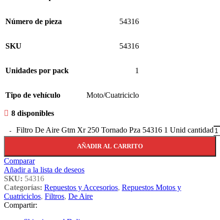
Número de pieza
54316
SKU
54316
Unidades por pack
1
Tipo de vehículo
Moto/Cuatriciclo
8 disponibles
Filtro De Aire Gtm Xr 250 Tornado Pza 54316 1 Unid cantidad
AÑADIR AL CARRITO
Comparar
Añadir a la lista de deseos
SKU:
54316
Categorías:
Repuestos y Accesorios
,
Repuestos Motos y
Cuatriciclos
,
Filtros
,
De Aire
Compartir: