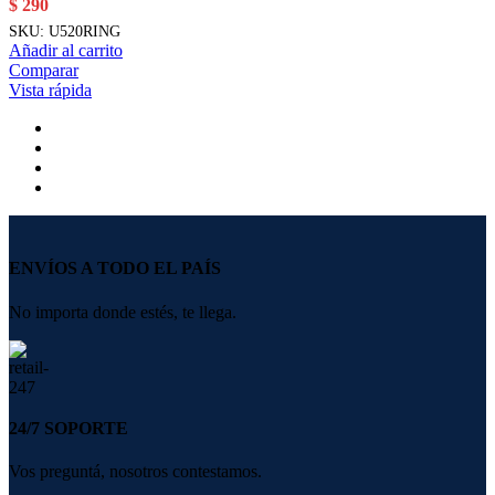
$
290
SKU:
U520RING
Añadir al carrito
Comparar
Vista rápida
ENVÍOS A TODO EL PAÍS
No importa donde estés, te llega.
24/7 SOPORTE
Vos preguntá, nosotros contestamos.