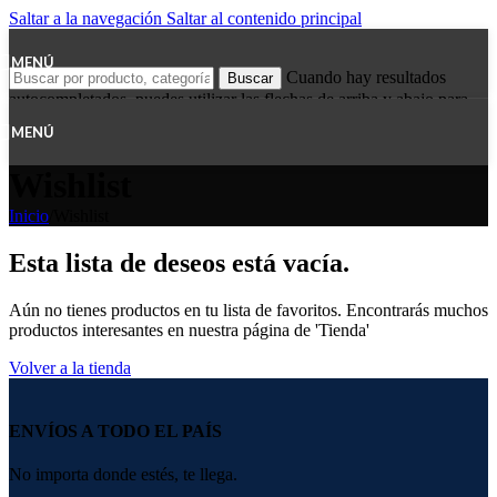
Saltar a la navegación
Saltar al contenido principal
MENÚ
Cuando hay resultados
Buscar
autocompletados, puedes utilizar las flechas de arriba y abajo para
revisarlos y Enter para ir a la página deseada. Lo usuarios de
MENÚ
dispositivos táctiles exploran al tacto con gestos de desplazamiento.
Wishlist
Inicio
/
Wishlist
Esta lista de deseos está vacía.
Aún no tienes productos en tu lista de favoritos. Encontrarás muchos
productos interesantes en nuestra página de 'Tienda'
Volver a la tienda
ENVÍOS A TODO EL PAÍS
No importa donde estés, te llega.