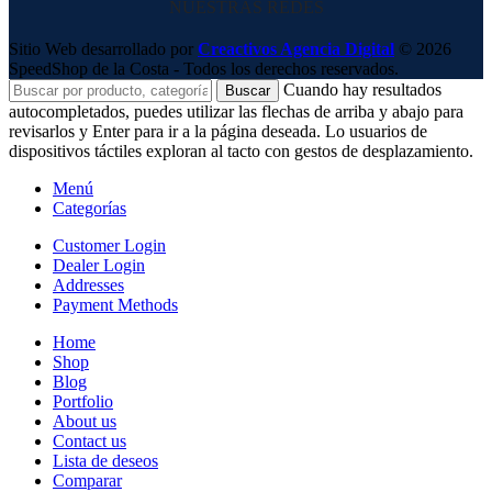
NUESTRAS REDES
Sitio Web desarrollado por
Creactivos Agencia Digital
© 2026
SpeedShop de la Costa - Todos los derechos reservados.
Cuando hay resultados
Buscar
autocompletados, puedes utilizar las flechas de arriba y abajo para
revisarlos y Enter para ir a la página deseada. Lo usuarios de
dispositivos táctiles exploran al tacto con gestos de desplazamiento.
Menú
Categorías
Customer Login
Dealer Login
Addresses
Payment Methods
Home
Shop
Blog
Portfolio
About us
Contact us
Lista de deseos
Comparar