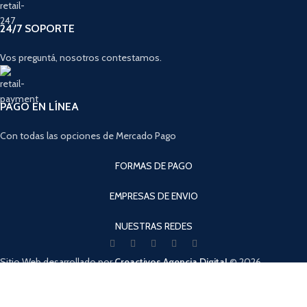
24/7 SOPORTE
Vos preguntá, nosotros contestamos.
PAGO EN LÍNEA
Con todas las opciones de Mercado Pago
FORMAS DE PAGO
EMPRESAS DE ENVIO
NUESTRAS REDES
Sitio Web desarrollado por
Creactivos Agencia Digital
© 2026
SpeedShop de la Costa - Todos los derechos reservados.
Cuando hay resultados autocompletados, puedes utilizar las flechas de arri
Tienda