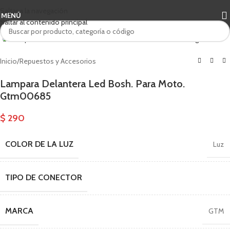
Saltar a la navegación
MENÚ
Saltar al contenido principal
Haga clic para ampliar
Inicio
/
Repuestos y Accesorios
Lampara Delantera Led Bosh. Para Moto.
Gtm00685
$
290
COLOR DE LA LUZ
Luz
TIPO DE CONECTOR
MARCA
GTM