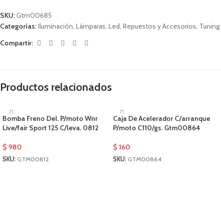
SKU:
Gtm00685
Categorías:
Iluminación
,
Lámparas
,
Led
,
Repuestos y Accesorios
,
Tuning
Compartir:
Productos relacionados
Bomba Freno Del. P/moto Wnr
Caja De Acelerador C/arranque
Live/fair Sport 125 C/leva. 0812
P/moto C110/gs. Gtm00864
$
980
$
160
SKU:
GTM00812
SKU:
GTM00864
AÑADIR AL CARRITO
AÑADIR AL CARRITO