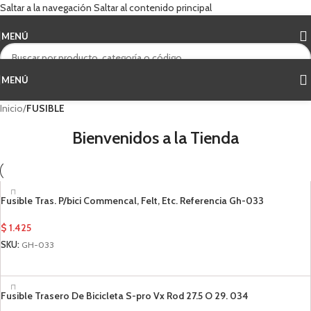
Saltar a la navegación
Saltar al contenido principal
MENÚ
MENÚ
Inicio
/
FUSIBLE
Bienvenidos a la Tienda
Fusible Tras. P/bici Commencal, Felt, Etc. Referencia Gh-033
$
1.425
SKU:
GH-033
AÑADIR AL CARRITO
Fusible Trasero De Bicicleta S-pro Vx Rod 27.5 O 29. 034