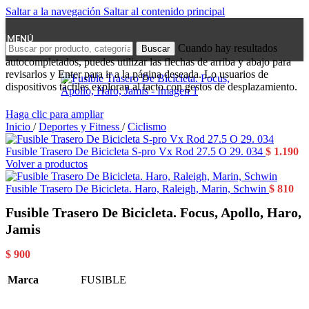
Saltar a la navegación
Saltar al contenido principal
MENÚ
Cuando hay resultados
Buscar
autocompletados, puedes utilizar las flechas de arriba y abajo para
revisarlos y Enter para ir a la página deseada. Lo usuarios de
dispositivos táctiles exploran al tacto con gestos de desplazamiento.
Haga clic para ampliar
Inicio
/
Deportes y Fitness
/
Ciclismo
Fusible Trasero De Bicicleta S-pro Vx Rod 27.5 O 29. 034
$
1.190
Volver a productos
Fusible Trasero De Bicicleta. Haro, Raleigh, Marin, Schwin
$
810
Fusible Trasero De Bicicleta. Focus, Apollo, Haro,
Jamis
$
900
Marca
FUSIBLE