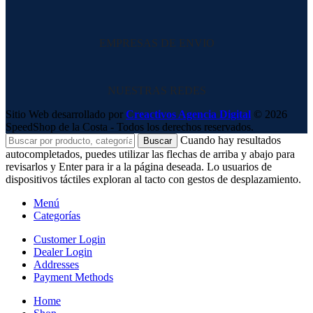
EMPRESAS DE ENVIO
NUESTRAS REDES
Sitio Web desarrollado por
Creactivos Agencia Digital
© 2026
SpeedShop de la Costa - Todos los derechos reservados.
Cuando hay resultados
Buscar
autocompletados, puedes utilizar las flechas de arriba y abajo para
revisarlos y Enter para ir a la página deseada. Lo usuarios de
dispositivos táctiles exploran al tacto con gestos de desplazamiento.
Menú
Categorías
Customer Login
Dealer Login
Addresses
Payment Methods
Home