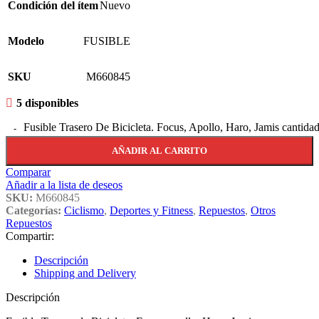
Condición del ítem
Nuevo
Modelo
FUSIBLE
SKU
M660845
5 disponibles
Fusible Trasero De Bicicleta. Focus, Apollo, Haro, Jamis cantida
AÑADIR AL CARRITO
Comparar
Añadir a la lista de deseos
SKU:
M660845
Categorías:
Ciclismo
,
Deportes y Fitness
,
Repuestos
,
Otros
Repuestos
Compartir:
Descripción
Shipping and Delivery
Descripción