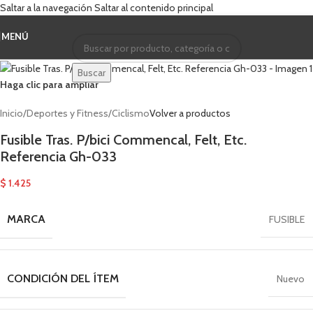
Saltar a la navegación
Saltar al contenido principal
MENÚ
Cuando hay resultados autocompletados, puedes u
Buscar
Haga clic para ampliar
Inicio
/
Deportes y Fitness
/
Ciclismo
Volver a productos
Fusible Tras. P/bici Commencal, Felt, Etc.
Referencia Gh-033
$
1.425
MARCA
FUSIBLE
CONDICIÓN DEL ÍTEM
Nuevo