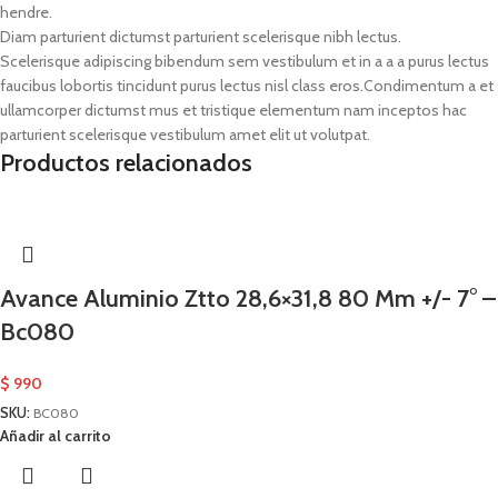
hendre.
Diam parturient dictumst parturient scelerisque nibh lectus.
Scelerisque adipiscing bibendum sem vestibulum et in a a a purus lectus
faucibus lobortis tincidunt purus lectus nisl class eros.Condimentum a et
ullamcorper dictumst mus et tristique elementum nam inceptos hac
parturient scelerisque vestibulum amet elit ut volutpat.
Productos relacionados
Avance Aluminio Ztto 28,6×31,8 80 Mm +/- 7° –
Bc080
$
990
SKU:
BC080
Añadir al carrito