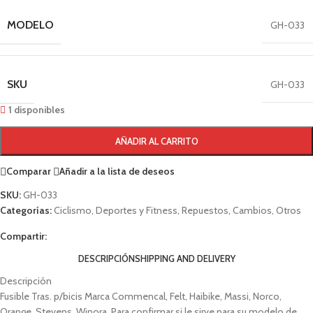
MODELO
GH-033
SKU
GH-033
1 disponibles
AÑADIR AL CARRITO
Comparar
Añadir a la lista de deseos
SKU:
GH-033
Categorías:
Ciclismo
,
Deportes y Fitness
,
Repuestos
,
Cambios
,
Otros
Compartir:
DESCRIPCIÓN
SHIPPING AND DELIVERY
Descripción
Fusible Tras. p/bicis Marca Commencal, Felt, Haibike, Massi, Norco,
Orange, Stevens, Winora. Para confirmar si le sirve para su modelo de