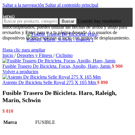
Saltar a la navegación
Saltar al contenido principal
MENÚ
Cuando hay resultados
Buscar
autocompletados, puedes utilizar las flechas de arriba y abajo para
revisarlos y Enter para ir a la página deseada. Lo usuarios de
dispositivos táctiles exploran al tacto con gestos de desplazamiento.
Haga clic para ampliar
Inicio
/
Deportes y Fitness
/
Ciclismo
Fusible Trasero De Bicicleta. Focus, Apollo, Haro, Jamis
$
900
Volver a productos
Asiento De Bicicleta Selle Royal 275 X 165 Mm
$
890
Fusible Trasero De Bicicleta. Haro, Raleigh,
Marin, Schwin
$
810
Marca
FUSIBLE