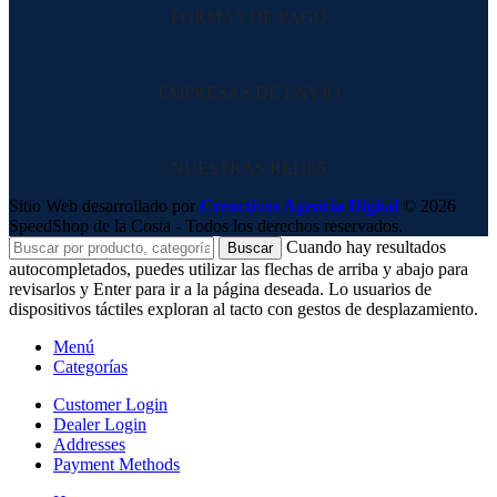
FORMAS DE PAGO
EMPRESAS DE ENVIO
NUESTRAS REDES
Sitio Web desarrollado por
Creactivos Agencia Digital
© 2026
SpeedShop de la Costa - Todos los derechos reservados.
Cuando hay resultados
Buscar
autocompletados, puedes utilizar las flechas de arriba y abajo para
revisarlos y Enter para ir a la página deseada. Lo usuarios de
dispositivos táctiles exploran al tacto con gestos de desplazamiento.
Menú
Categorías
Customer Login
Dealer Login
Addresses
Payment Methods