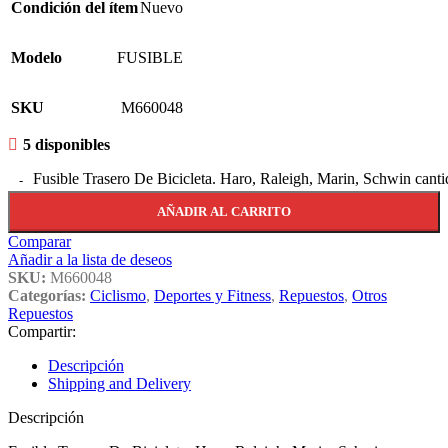
Condición del ítem
Nuevo
Modelo
FUSIBLE
SKU
M660048
5 disponibles
Fusible Trasero De Bicicleta. Haro, Raleigh, Marin, Schwin cant
AÑADIR AL CARRITO
Comparar
Añadir a la lista de deseos
SKU:
M660048
Categorías:
Ciclismo
,
Deportes y Fitness
,
Repuestos
,
Otros
Repuestos
Compartir:
Descripción
Shipping and Delivery
Descripción