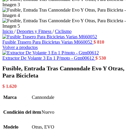
Inicio
/
Deportes y Fitness
/
Ciclismo
Fusible Trasero Para Bicicletas Varias M660052
$
810
Volver a productos
Extractor De Volante 3 En 1 P/moto - Gtm00612
$
530
Fusible, Entrada Tras Cannondale Evo Y Otras,
Para Bicicleta
$
1.620
Marca
Cannondale
Condición del ítem
Nuevo
Modelo
Otras
,
EVO