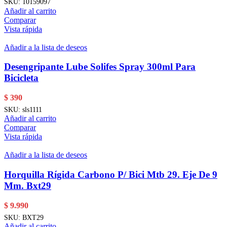
SKU:
10159097
Añadir al carrito
Comparar
Vista rápida
Añadir a la lista de deseos
Desengripante Lube Solifes Spray 300ml Para
Bicicleta
$
390
SKU:
sls1111
Añadir al carrito
Comparar
Vista rápida
Añadir a la lista de deseos
Horquilla Rígida Carbono P/ Bici Mtb 29. Eje De 9
Mm. Bxt29
$
9.990
SKU:
BXT29
Añadir al carrito