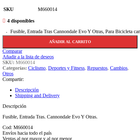
SKU
M660014
4 disponibles
Fusible, Entrada Tras Cannondale Evo Y Otras, Para Bicicleta ca
AÑADIR AL CARRITO
Comparar
Añadir a la lista de deseos
SKU:
M660014
Categorías:
Ciclismo
,
Deportes y Fitness
,
Repuestos
,
Cambios
,
Otros
Compartir:
Descripción
Shipping and Delivery
Descripción
Fusible, Entrada Tras. Cannondale Evo Y Otras.
Cod: M660014
Envíos hacia todo el país
Ventas al por mayor y al por menor