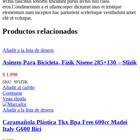
lectus faucibus lobortis tincidunt purus lectus nisl class
eros.Condimentum a et ullamcorper dictumst mus et tristique
elementum nam inceptos hac parturient scelerisque vestibulum amet
elit ut volutpat.
Productos relacionados
Añadir a la lista de deseos
Asiento Para Bicicleta, Fizik Nisene 285×130 – Sfizik
$
1.990
SKU:
SFIZIK
Añadir al carrito
Comparar
Vista rápida
Añadir a la lista de deseos
Caramañola Plástica Tkx Bpa Free 600cc Madei
Italy G600 Bici