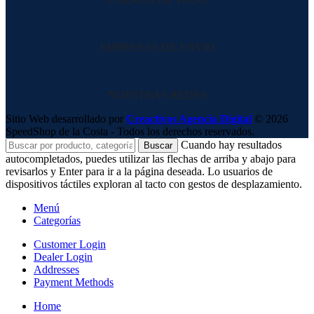
EMPRESAS DE ENVIO
NUESTRAS REDES
Sitio Web desarrollado por
Creactivos Agencia Digital
© 2026
SpeedShop de la Costa - Todos los derechos reservados.
Cuando hay resultados
Buscar
autocompletados, puedes utilizar las flechas de arriba y abajo para
revisarlos y Enter para ir a la página deseada. Lo usuarios de
dispositivos táctiles exploran al tacto con gestos de desplazamiento.
Menú
Categorías
Customer Login
Dealer Login
Addresses
Payment Methods
Home