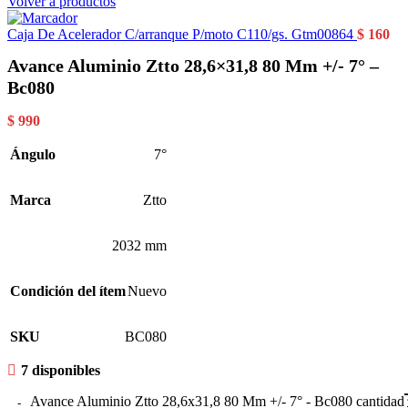
Volver a productos
Caja De Acelerador C/arranque P/moto C110/gs. Gtm00864
$
160
Avance Aluminio Ztto 28,6×31,8 80 Mm +/- 7° –
Bc080
$
990
Ángulo
7°
Marca
Ztto
2032 mm
Condición del ítem
Nuevo
SKU
BC080
7 disponibles
Avance Aluminio Ztto 28,6x31,8 80 Mm +/- 7° - Bc080 cantidad