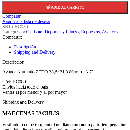
AÑADIR AL CARRITO
Comparar
Añadir a la lista de deseos
SKU:
BC080
Categorías:
Ciclismo
,
Deportes y Fitness
,
Repuestos
,
Avances
Compartir:
Descripción
Shipping and Delivery
Descripción
Avance Aluminio ZTTO 28,6×31,8 80 mm +/- 7°
Cód: BC080
Envíos hacia todo el país
Ventas al por menor y al por mayor
Shipping and Delivery
MAECENAS IACULIS
Vestibulum curae torquent diam diam commodo parturient penatibus
nunc dui adipiscing convallis bulum parturient suspendisse