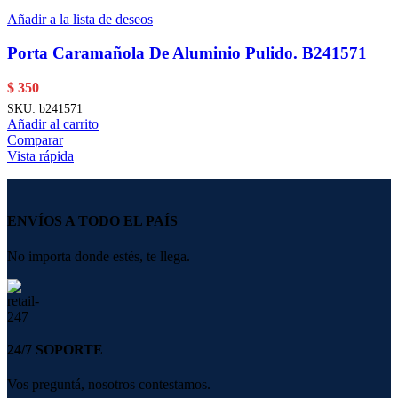
Añadir a la lista de deseos
Porta Caramañola De Aluminio Pulido. B241571
$
350
SKU:
b241571
Añadir al carrito
Comparar
Vista rápida
ENVÍOS A TODO EL PAÍS
No importa donde estés, te llega.
24/7 SOPORTE
Vos preguntá, nosotros contestamos.