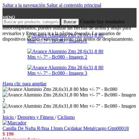
Saltar a la navegación
Saltar al contenido principal
MENÚ
Cuando hay resultados
Buscar
autocompletados, puedes utilizar las flechas de arriba y abajo para
revisarlos y Enter para ir a la página deseada. Lo usuarios de
dispositivos táctiles exploran al tacto con gestos de desplazamiento.
Haga clic para ampliar
Inicio
/
Deportes y Fitness
/
Ciclismo
Canilla De Nafta R/fina 13mm Cg/dakar Metal/cargo Gtm00018
$
190