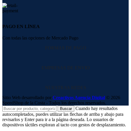
PAGO EN LÍNEA
Con todas las opciones de Mercado Pago
FORMAS DE PAGO
EMPRESAS DE ENVIO
NUESTRAS REDES
Sitio Web desarrollado por
Creactivos Agencia Digital
© 2026
SpeedShop de la Costa - Todos los derechos reservados.
Cuando hay resultados
Buscar
autocompletados, puedes utilizar las flechas de arriba y abajo para
revisarlos y Enter para ir a la página deseada. Lo usuarios de
dispositivos táctiles exploran al tacto con gestos de desplazamiento.