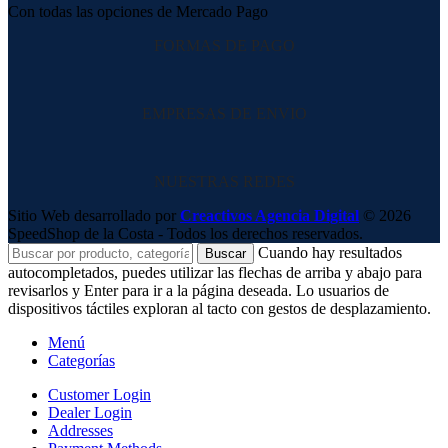
Con todas las opciones de Mercado Pago
FORMAS DE PAGO
EMPRESAS DE ENVIO
NUESTRAS REDES
Sitio Web desarrollado por
Creactivos Agencia Digital
© 2026
SpeedShop de la Costa - Todos los derechos reservados.
Cuando hay resultados
Buscar
autocompletados, puedes utilizar las flechas de arriba y abajo para
revisarlos y Enter para ir a la página deseada. Lo usuarios de
dispositivos táctiles exploran al tacto con gestos de desplazamiento.
Menú
Categorías
Customer Login
Dealer Login
Addresses