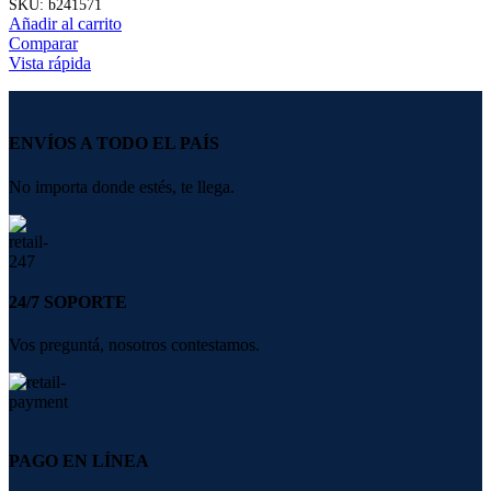
SKU:
b241571
Añadir al carrito
Comparar
Vista rápida
ENVÍOS A TODO EL PAÍS
No importa donde estés, te llega.
24/7 SOPORTE
Vos preguntá, nosotros contestamos.
PAGO EN LÍNEA