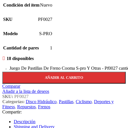
Condición del ítem
Nuevo
SKU
PF0027
Modelo
S-PRO
Cantidad de pares
1
18 disponibles
Juego De Pastillas De Freno Cooma S-pro Y Otras - Pf0027 cant
AÑADIR AL CARRITO
Comparar
Añadir a la lista de deseos
SKU:
PF0027
Categorías:
Disco Hidráulico
,
Pastillas
,
Ciclismo
,
Deportes y
Fitness
,
Repuestos
,
Frenos
Compartir:
Descripción
Shipping and Delivery