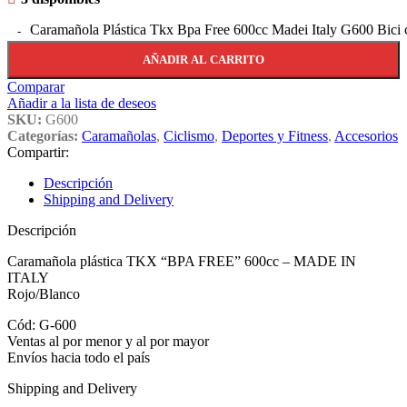
Caramañola Plástica Tkx Bpa Free 600cc Madei Italy G600 Bici 
AÑADIR AL CARRITO
Comparar
Añadir a la lista de deseos
SKU:
G600
Categorías:
Caramañolas
,
Ciclismo
,
Deportes y Fitness
,
Accesorios
Compartir:
Descripción
Shipping and Delivery
Descripción
Caramañola plástica TKX “BPA FREE” 600cc – MADE IN
ITALY
Rojo/Blanco
Cód: G-600
Ventas al por menor y al por mayor
Envíos hacia todo el país
Shipping and Delivery