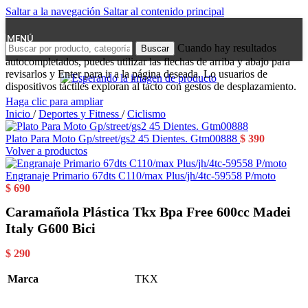
Saltar a la navegación
Saltar al contenido principal
MENÚ
Cuando hay resultados
Buscar
autocompletados, puedes utilizar las flechas de arriba y abajo para
revisarlos y Enter para ir a la página deseada. Lo usuarios de
dispositivos táctiles exploran al tacto con gestos de desplazamiento.
Haga clic para ampliar
Inicio
/
Deportes y Fitness
/
Ciclismo
Plato Para Moto Gp/street/gs2 45 Dientes. Gtm00888
$
390
Volver a productos
Engranaje Primario 67dts C110/max Plus/jh/4tc-59558 P/moto
$
690
Caramañola Plástica Tkx Bpa Free 600cc Madei
Italy G600 Bici
$
290
Marca
TKX