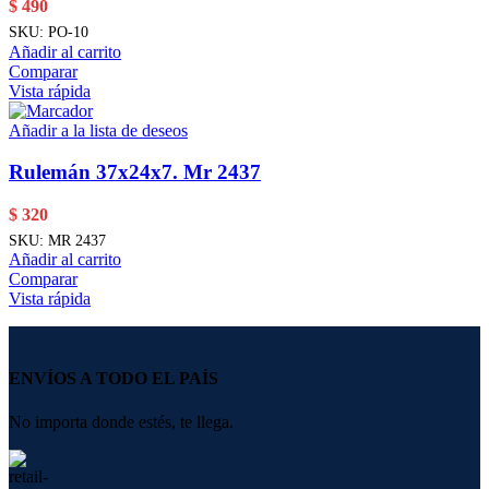
$
490
SKU:
PO-10
Añadir al carrito
Comparar
Vista rápida
Añadir a la lista de deseos
Rulemán 37x24x7. Mr 2437
$
320
SKU:
MR 2437
Añadir al carrito
Comparar
Vista rápida
ENVÍOS A TODO EL PAÍS
No importa donde estés, te llega.