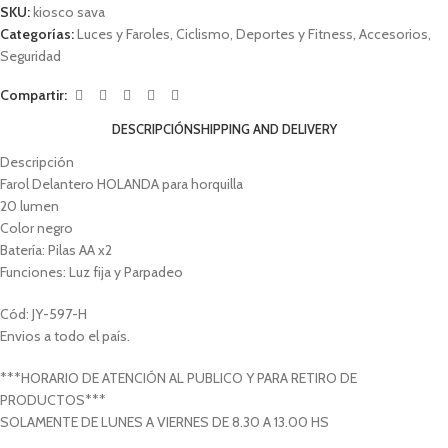
SKU:
kiosco sava
Categorías:
Luces y Faroles
,
Ciclismo
,
Deportes y Fitness
,
Accesorios
,
Seguridad
Compartir:
DESCRIPCIÓN
SHIPPING AND DELIVERY
Descripción
Farol Delantero HOLANDA para horquilla
20 lumen
Color negro
Batería: Pilas AA x2
Funciones: Luz fija y Parpadeo
Cód: JY-597-H
Envios a todo el país.
***HORARIO DE ATENCIÓN AL PUBLICO Y PARA RETIRO DE
PRODUCTOS***
SOLAMENTE DE LUNES A VIERNES DE 8.30 A 13.00 HS