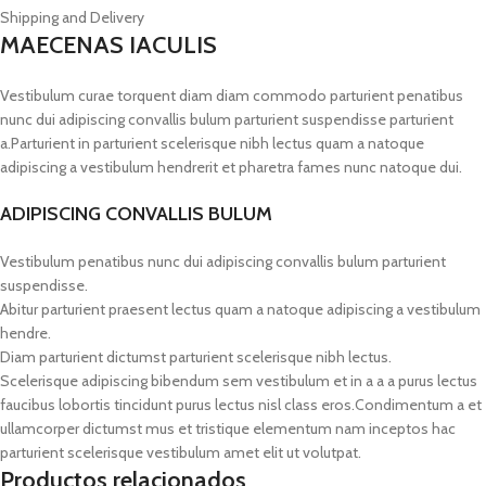
Shipping and Delivery
MAECENAS IACULIS
Vestibulum curae torquent diam diam commodo parturient penatibus
nunc dui adipiscing convallis bulum parturient suspendisse parturient
a.Parturient in parturient scelerisque nibh lectus quam a natoque
adipiscing a vestibulum hendrerit et pharetra fames nunc natoque dui.
ADIPISCING CONVALLIS BULUM
Vestibulum penatibus nunc dui adipiscing convallis bulum parturient
suspendisse.
Abitur parturient praesent lectus quam a natoque adipiscing a vestibulum
hendre.
Diam parturient dictumst parturient scelerisque nibh lectus.
Scelerisque adipiscing bibendum sem vestibulum et in a a a purus lectus
faucibus lobortis tincidunt purus lectus nisl class eros.Condimentum a et
ullamcorper dictumst mus et tristique elementum nam inceptos hac
parturient scelerisque vestibulum amet elit ut volutpat.
Productos relacionados