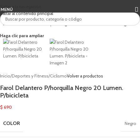
Saltar a la navegación
MENÚ
Saltar al contenido principal
Haga clic para ampliar
Inicio
/
Deportes y Fitness
/
Ciclismo
Volver a productos
Farol Delantero P/horquilla Negro 20 Lumen.
P/bicicleta
$
690
COLOR
Negro