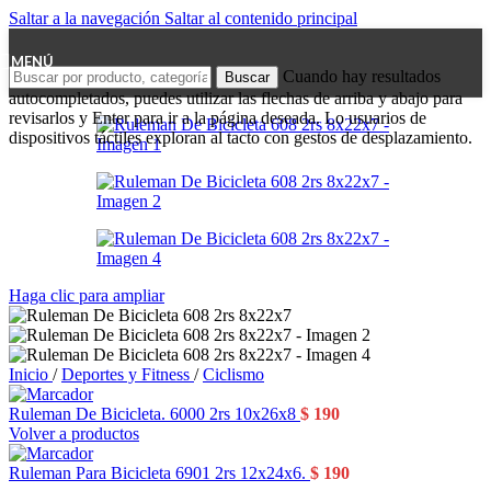
Saltar a la navegación
Saltar al contenido principal
MENÚ
Cuando hay resultados
Buscar
autocompletados, puedes utilizar las flechas de arriba y abajo para
revisarlos y Enter para ir a la página deseada. Lo usuarios de
dispositivos táctiles exploran al tacto con gestos de desplazamiento.
Haga clic para ampliar
Inicio
/
Deportes y Fitness
/
Ciclismo
Ruleman De Bicicleta. 6000 2rs 10x26x8
$
190
Volver a productos
Ruleman Para Bicicleta 6901 2rs 12x24x6.
$
190