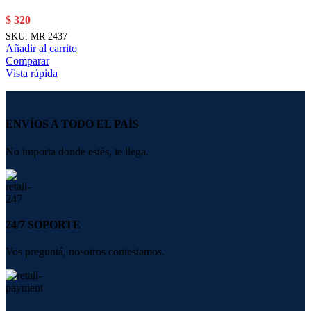
$
320
SKU:
MR 2437
Añadir al carrito
Comparar
Vista rápida
ENVÍOS A TODO EL PAÍS
No importa donde estés, te llega.
24/7 SOPORTE
Vos preguntá, nosotros contestamos.