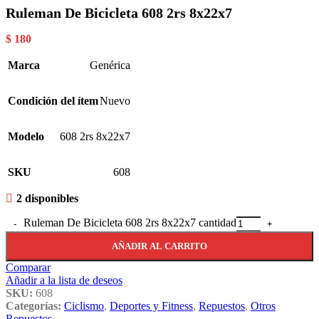
Ruleman De Bicicleta 608 2rs 8x22x7
$
180
Marca
Genérica
Condición del ítem
Nuevo
Modelo
608 2rs 8x22x7
SKU
608
2 disponibles
Ruleman De Bicicleta 608 2rs 8x22x7 cantidad
AÑADIR AL CARRITO
Comparar
Añadir a la lista de deseos
SKU:
608
Categorías:
Ciclismo
,
Deportes y Fitness
,
Repuestos
,
Otros
Repuestos