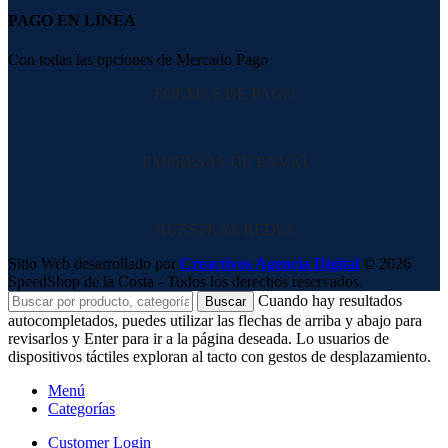
PAGO EN LÍNEA
Con todas las opciones de Mercado Pago
FORMAS DE PAGO
EMPRESAS DE ENVIO
NUESTRAS REDES
Sitio Web desarrollado por
Creactivos Agencia Digital
© 2026
SpeedShop de la Costa - Todos los derechos reservados.
Cuando hay resultados
Buscar
autocompletados, puedes utilizar las flechas de arriba y abajo para
revisarlos y Enter para ir a la página deseada. Lo usuarios de
dispositivos táctiles exploran al tacto con gestos de desplazamiento.
Menú
Categorías
Customer Login