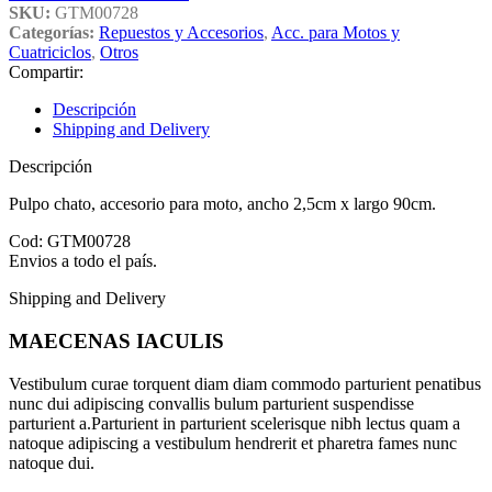
SKU:
GTM00728
Categorías:
Repuestos y Accesorios
,
Acc. para Motos y
Cuatriciclos
,
Otros
Compartir:
Descripción
Shipping and Delivery
Descripción
Pulpo chato, accesorio para moto, ancho 2,5cm x largo 90cm.
Cod: GTM00728
Envios a todo el país.
Shipping and Delivery
MAECENAS IACULIS
Vestibulum curae torquent diam diam commodo parturient penatibus
nunc dui adipiscing convallis bulum parturient suspendisse
parturient a.Parturient in parturient scelerisque nibh lectus quam a
natoque adipiscing a vestibulum hendrerit et pharetra fames nunc
natoque dui.