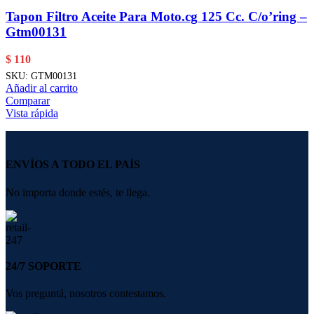
Tapon Filtro Aceite Para Moto.cg 125 Cc. C/o’ring –
Gtm00131
$
110
SKU:
GTM00131
Añadir al carrito
Comparar
Vista rápida
ENVÍOS A TODO EL PAÍS
No importa donde estés, te llega.
24/7 SOPORTE
Vos preguntá, nosotros contestamos.