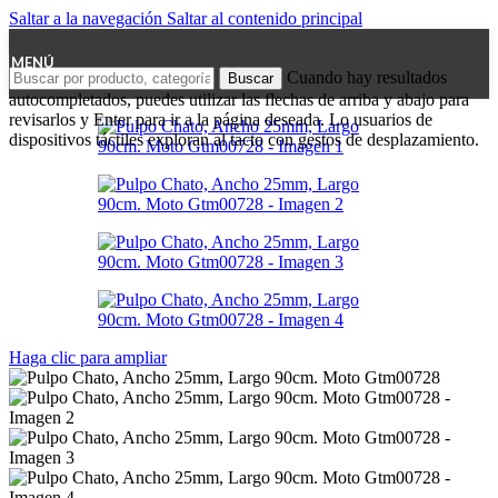
Saltar a la navegación
Saltar al contenido principal
MENÚ
Cuando hay resultados
Buscar
autocompletados, puedes utilizar las flechas de arriba y abajo para
revisarlos y Enter para ir a la página deseada. Lo usuarios de
dispositivos táctiles exploran al tacto con gestos de desplazamiento.
Haga clic para ampliar