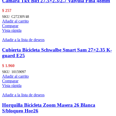
Camara Tkx Bici 27.5×2.3/2.7 Valvula Fina 48mm
$
257
SKU:
C27230V48
Añadir al carrito
Comparar
Vista rápida
Añadir a la lista de deseos
Cubierta Bicicleta Schwalbe Smart Sam 27×2.35 K-
guard E25
$
1.960
SKU:
10159097
Añadir al carrito
Comparar
Vista rápida
Añadir a la lista de deseos
Horquilla Bicicleta Zoom Masera 26 Blanca
S/bloqueo Hor26