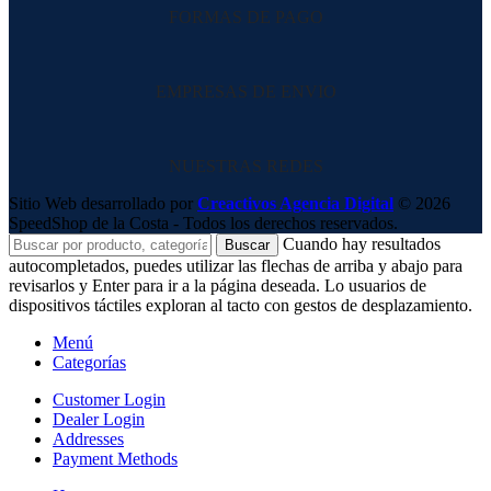
FORMAS DE PAGO
EMPRESAS DE ENVIO
NUESTRAS REDES
Sitio Web desarrollado por
Creactivos Agencia Digital
© 2026
SpeedShop de la Costa - Todos los derechos reservados.
Cuando hay resultados
Buscar
autocompletados, puedes utilizar las flechas de arriba y abajo para
revisarlos y Enter para ir a la página deseada. Lo usuarios de
dispositivos táctiles exploran al tacto con gestos de desplazamiento.
Menú
Categorías
Customer Login
Dealer Login
Addresses
Payment Methods