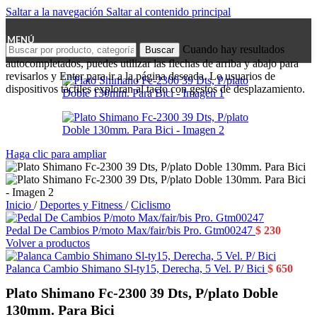
Saltar a la navegación
Saltar al contenido principal
MENÚ
Cuando hay resultados
Buscar
autocompletados, puedes utilizar las flechas de arriba y abajo para
revisarlos y Enter para ir a la página deseada. Lo usuarios de
dispositivos táctiles exploran al tacto con gestos de desplazamiento.
Haga clic para ampliar
Inicio
/
Deportes y Fitness
/
Ciclismo
Pedal De Cambios P/moto Max/fair/bis Pro. Gtm00247
$
230
Volver a productos
Palanca Cambio Shimano Sl-ty15, Derecha, 5 Vel. P/ Bici
$
650
Plato Shimano Fc-2300 39 Dts, P/plato Doble
130mm. Para Bici