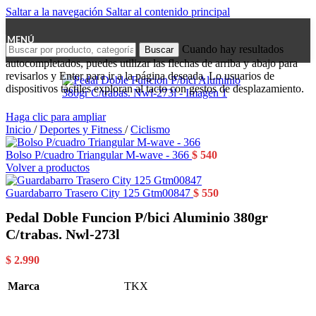
Saltar a la navegación
Saltar al contenido principal
MENÚ
Cuando hay resultados
Buscar
autocompletados, puedes utilizar las flechas de arriba y abajo para
revisarlos y Enter para ir a la página deseada. Lo usuarios de
dispositivos táctiles exploran al tacto con gestos de desplazamiento.
Haga clic para ampliar
Inicio
/
Deportes y Fitness
/
Ciclismo
Bolso P/cuadro Triangular M-wave - 366
$
540
Volver a productos
Guardabarro Trasero City 125 Gtm00847
$
550
Pedal Doble Funcion P/bici Aluminio 380gr
C/trabas. Nwl-273l
$
2.990
Marca
TKX