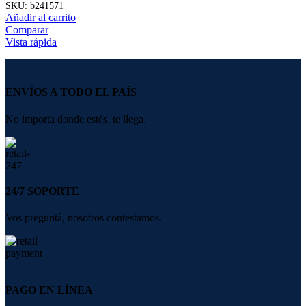
SKU:
b241571
Añadir al carrito
Comparar
Vista rápida
ENVÍOS A TODO EL PAÍS
No importa donde estés, te llega.
24/7 SOPORTE
Vos preguntá, nosotros contestamos.
PAGO EN LÍNEA