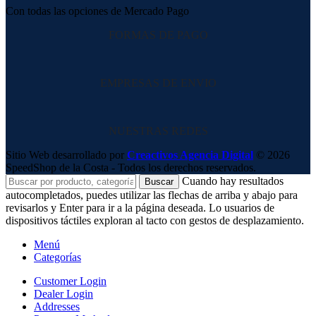
Con todas las opciones de Mercado Pago
FORMAS DE PAGO
EMPRESAS DE ENVIO
NUESTRAS REDES
Sitio Web desarrollado por
Creactivos Agencia Digital
© 2026
SpeedShop de la Costa - Todos los derechos reservados.
Cuando hay resultados
Buscar
autocompletados, puedes utilizar las flechas de arriba y abajo para
revisarlos y Enter para ir a la página deseada. Lo usuarios de
dispositivos táctiles exploran al tacto con gestos de desplazamiento.
Menú
Categorías
Customer Login
Dealer Login
Addresses