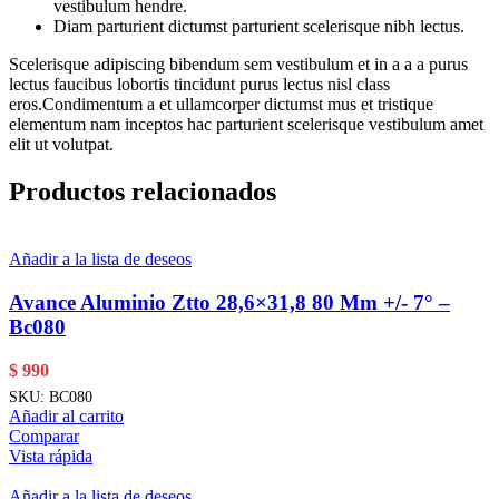
vestibulum hendre.
Diam parturient dictumst parturient scelerisque nibh lectus.
Scelerisque adipiscing bibendum sem vestibulum et in a a a purus
lectus faucibus lobortis tincidunt purus lectus nisl class
eros.Condimentum a et ullamcorper dictumst mus et tristique
elementum nam inceptos hac parturient scelerisque vestibulum amet
elit ut volutpat.
Productos relacionados
Añadir a la lista de deseos
Avance Aluminio Ztto 28,6×31,8 80 Mm +/- 7° –
Bc080
$
990
SKU:
BC080
Añadir al carrito
Comparar
Vista rápida
Añadir a la lista de deseos