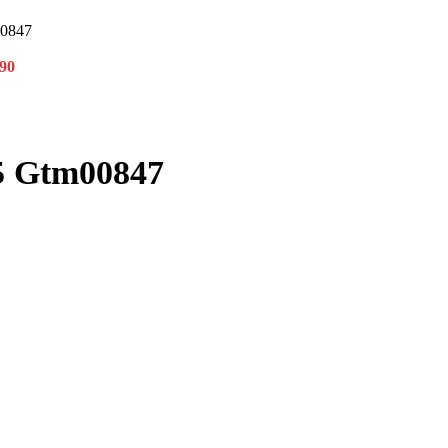
00847
90
25 Gtm00847