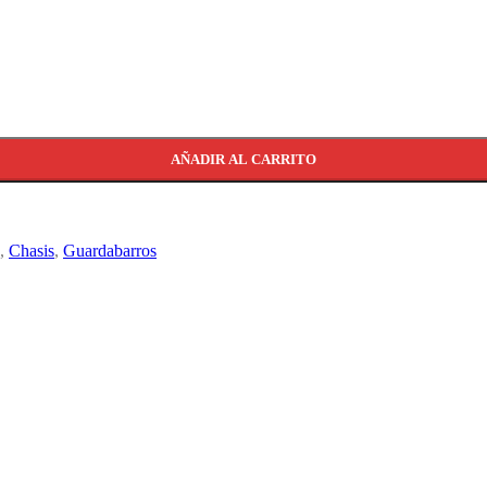
AÑADIR AL CARRITO
,
Chasis
,
Guardabarros