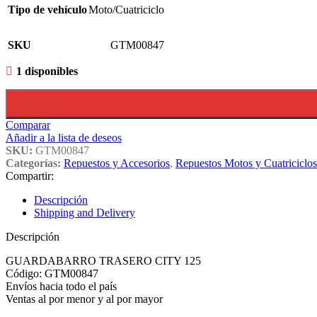
Tipo de vehículo
Moto/Cuatriciclo
SKU
GTM00847
1 disponibles
Comparar
Añadir a la lista de deseos
SKU:
GTM00847
Categorías:
Repuestos y Accesorios
,
Repuestos Motos y Cuatriciclos
Compartir:
Descripción
Shipping and Delivery
Descripción
GUARDABARRO TRASERO CITY 125
Código: GTM00847
Envíos hacia todo el país
Ventas al por menor y al por mayor