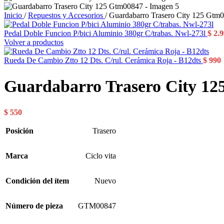
Inicio
/
Repuestos y Accesorios
/
Guardabarro Trasero City 125 Gtm
Pedal Doble Funcion P/bici Aluminio 380gr C/trabas. Nwl-273l
$
2.9
Volver a productos
Rueda De Cambio Ztto 12 Dts. C/rul. Cerámica Roja - B12dts
$
990
Guardabarro Trasero City 1
$
550
Posición
Trasero
Marca
Ciclo vita
Condición del ítem
Nuevo
Número de pieza
GTM00847