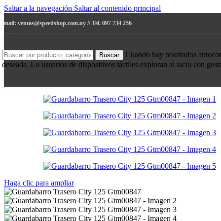
Saltar a la navegación
Saltar al contenido principal
e-mail: ventas@speedshop.com.uy // Tel. 097 734 256
Cuando hay resultados autocompl
Buscar
deseada. Lo usuarios de dispositivos táctiles exploran al tacto con ges
Haga clic para ampliar