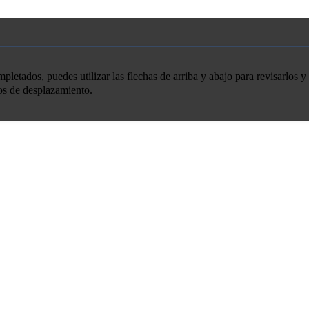
etados, puedes utilizar las flechas de arriba y abajo para revisarlos y 
tos de desplazamiento.