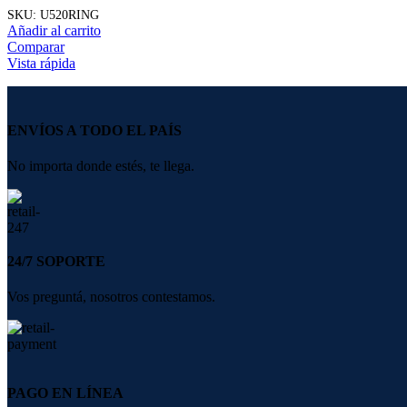
SKU:
U520RING
Añadir al carrito
Comparar
Vista rápida
ENVÍOS A TODO EL PAÍS
No importa donde estés, te llega.
24/7 SOPORTE
Vos preguntá, nosotros contestamos.
PAGO EN LÍNEA