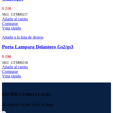
$
210
SKU:
GTM00217
Añadir al carrito
Comparar
Vista rápida
Añadir a la lista de deseos
Porta Lampara Delantero Gs2/gs3
$
190
SKU:
GTM00218
Añadir al carrito
Comparar
Vista rápida
ENVÍOS A TODO EL PAÍS
No importa donde estés, te llega.