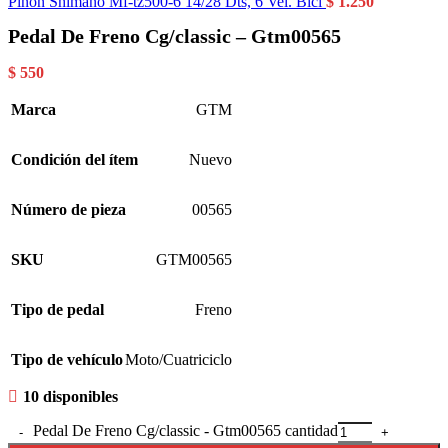
Piñon Shimano Mf-tz500-6 14/28 Dts, 6 Vel. Bici
$
1.250
Pedal De Freno Cg/classic – Gtm00565
$
550
Marca
GTM
Condición del ítem
Nuevo
Número de pieza
00565
SKU
GTM00565
Tipo de pedal
Freno
Tipo de vehículo
Moto/Cuatriciclo
10 disponibles
Pedal De Freno Cg/classic - Gtm00565 cantidad