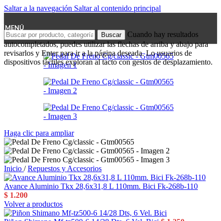
Saltar a la navegación
Saltar al contenido principal
MENÚ
Cuando hay resultados
Buscar
autocompletados, puedes utilizar las flechas de arriba y abajo para
revisarlos y Enter para ir a la página deseada. Lo usuarios de
dispositivos táctiles exploran al tacto con gestos de desplazamiento.
Haga clic para ampliar
Inicio
/
Repuestos y Accesorios
Avance Aluminio Tkx 28,6x31,8 L 110mm. Bici Fk-268b-110
$
1.200
Volver a productos