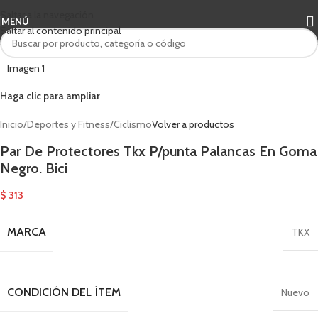
Saltar a la navegación
MENÚ
Saltar al contenido principal
Haga clic para ampliar
Inicio
/
Deportes y Fitness
/
Ciclismo
Volver a productos
Par De Protectores Tkx P/punta Palancas En Goma
Negro. Bici
$
313
MARCA
TKX
CONDICIÓN DEL ÍTEM
Nuevo