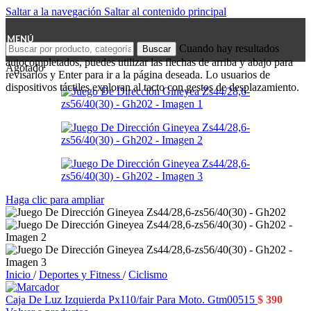
Saltar a la navegación
Saltar al contenido principal
MENÚ
Cuando hay resultados
Buscar
autocompletados, puedes utilizar las flechas de arriba y abajo para
Agotado
revisarlos y Enter para ir a la página deseada. Lo usuarios de
dispositivos táctiles exploran al tacto con gestos de desplazamiento.
Haga clic para ampliar
Inicio
/
Deportes y Fitness
/
Ciclismo
Caja De Luz Izquierda Px110/fair Para Moto. Gtm00515
$
390