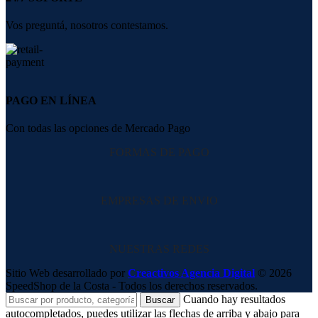
Vos preguntá, nosotros contestamos.
PAGO EN LÍNEA
Con todas las opciones de Mercado Pago
FORMAS DE PAGO
EMPRESAS DE ENVIO
NUESTRAS REDES
Sitio Web desarrollado por
Creactivos Agencia Digital
© 2026
SpeedShop de la Costa - Todos los derechos reservados.
Cuando hay resultados
Buscar
autocompletados, puedes utilizar las flechas de arriba y abajo para