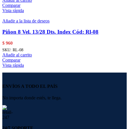
Añadir al carrito
Comparar
Vista rápida
Añadir a la lista de deseos
Piñon 8 Vel. 13/28 Dts. Index Cód: Rl-08
$
960
SKU:
RL-08
Añadir al carrito
Comparar
Vista rápida
ENVÍOS A TODO EL PAÍS
No importa donde estés, te llega.
24/7 SOPORTE