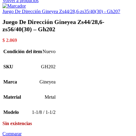
Volver a productos
Juego De Dirección Gineyea Zs44/28,6-zs35/40(30) - Gh207
Juego De Dirección Gineyea Zs44/28,6-
zs56/40(30) – Gh202
$
2.069
Condición del ítem
Nuevo
SKU
GH202
Marca
Gineyea
Material
Metal
Modelo
1-1/8 / 1-1/2
Sin existencias
Comparar