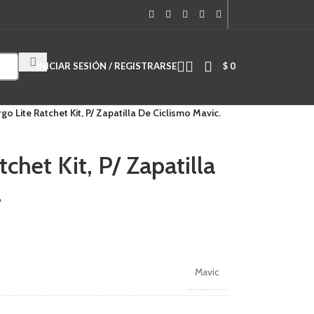
Cuando hay resultados autocompletados, puedes utilizar las flechas de
INICIAR SESIÓN / REGISTRARSE
$
0
go Lite Ratchet Kit, P/ Zapatilla De Ciclismo Mavic.
chet Kit, P/ Zapatilla
.
Mavic