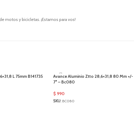
de motos y bicicletas. ¡Estamos para vos!
,6×31,8 L 75mm B141735
Avance Aluminio Ztto 28,6×31,8 80 Mm +/-
7° – Bc080
$
990
SKU:
BC080