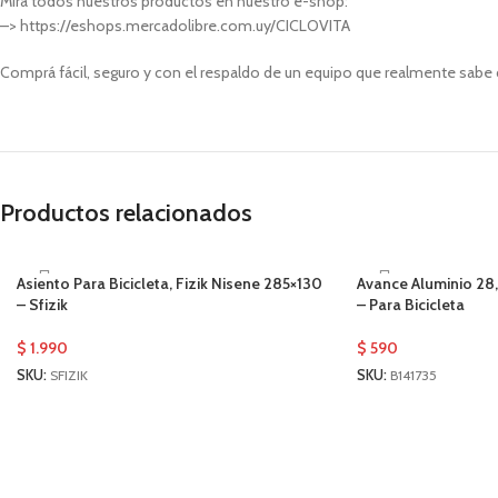
Mirá todos nuestros productos en nuestro e-shop:
–> https://eshops.mercadolibre.com.uy/CICLOVITA
Comprá fácil, seguro y con el respaldo de un equipo que realmente sabe 
Productos relacionados
Asiento Para Bicicleta, Fizik Nisene 285×130
Avance Aluminio 28
– Sfizik
– Para Bicicleta
$
1.990
$
590
SKU:
SFIZIK
SKU:
B141735