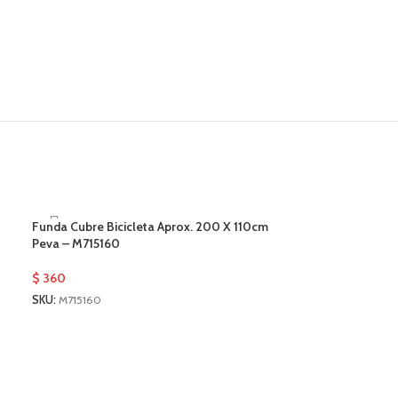
Funda Cubre Bicicleta Aprox. 200 X 110cm
Peva – M715160
$
360
SKU:
M715160
Juego De Fusible
Gravel