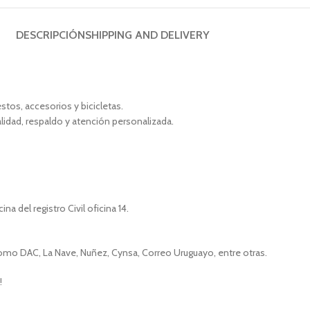
DESCRIPCIÓN
SHIPPING AND DELIVERY
tos, accesorios y bicicletas.
alidad, respaldo y atención personalizada.
a del registro Civil oficina 14.
como DAC, La Nave, Nuñez, Cynsa, Correo Uruguayo, entre otras.
!