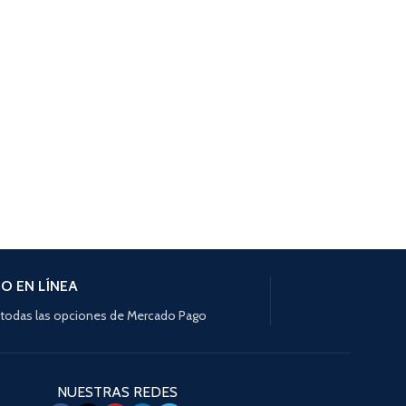
$
1.350
SKU:
53.6.0143
O EN LÍNEA
todas las opciones de Mercado Pago
NUESTRAS REDES