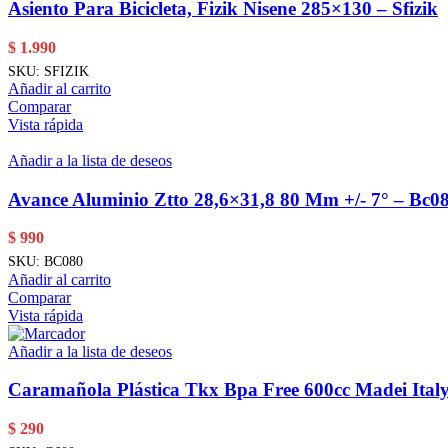
Asiento Para Bicicleta, Fizik Nisene 285×130 – Sfizik
$
1.990
SKU:
SFIZIK
Añadir al carrito
Comparar
Vista rápida
Añadir a la lista de deseos
Avance Aluminio Ztto 28,6×31,8 80 Mm +/- 7° – Bc0
$
990
SKU:
BC080
Añadir al carrito
Comparar
Vista rápida
Añadir a la lista de deseos
Caramañola Plástica Tkx Bpa Free 600cc Madei Italy
$
290