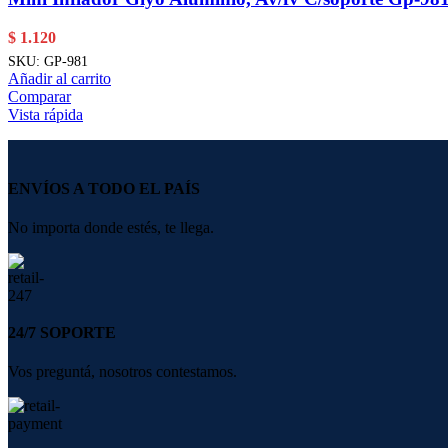
$
1.120
SKU:
GP-981
Añadir al carrito
Comparar
Vista rápida
ENVÍOS A TODO EL PAÍS
No importa donde estés, te llega.
24/7 SOPORTE
Vos preguntá, nosotros contestamos.