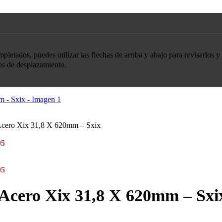
etados, puedes utilizar las flechas de arriba y abajo para revisarlos y 
tos de desplazamiento.
 Acero Xix 31,8 X 620mm – Sxix
95
05
 Acero Xix 31,8 X 620mm – Sxi