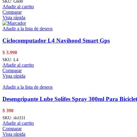
SKU:
G600
Añadir al carrito
Comparar
Vista rápida
Añadir a la lista de deseos
Ciclocomputador L4 Navihood Smart Gps
$
3.990
SKU:
L4
Añadir al carrito
Comparar
Vista rápida
Añadir a la lista de deseos
Desengripante Lube Solifes Spray 300ml Para Bicicle
$
390
SKU:
sls1111
Añadir al carrito
Comparar
Vista rápida