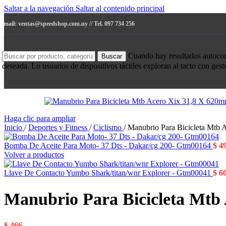
Saltar a la navegación
Saltar al contenido principal
e-mail: ventas@speedshop.com.uy // Tel. 097 734 256
Cuando hay resultados autocompl
Buscar
deseada. Lo usuarios de dispositivos táctiles exploran al tacto con ges
Haga clic para ampliar
Inicio
/
Deportes y Fitness
/
Ciclismo
/
Manubrio Para Bicicleta Mtb
Bomba De Aceite Para Moto- 37 Dts - Dakar/cg 200- Gtm00164
$
4
Volver a productos
Llave De Contacto Yumbo Shark/titan/wnr Explorer - Gtm00041
$
6
Manubrio Para Bicicleta Mtb
$
466