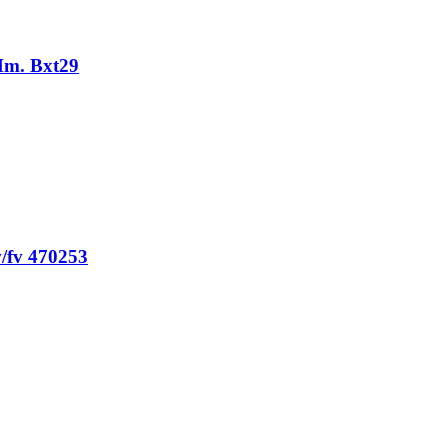
Mm. Bxt29
/fv 470253
1