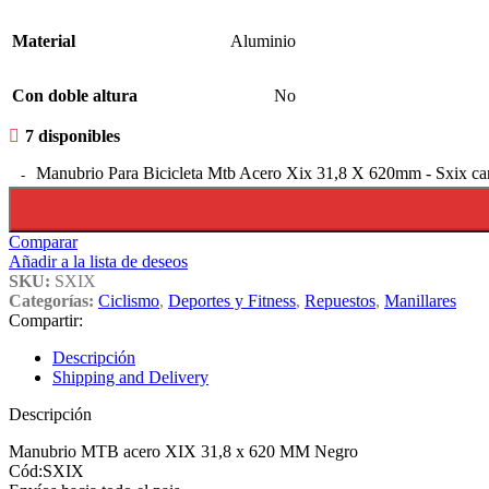
Material
Aluminio
Con doble altura
No
7 disponibles
Manubrio Para Bicicleta Mtb Acero Xix 31,8 X 620mm - Sxix ca
Comparar
Añadir a la lista de deseos
SKU:
SXIX
Categorías:
Ciclismo
,
Deportes y Fitness
,
Repuestos
,
Manillares
Compartir:
Descripción
Shipping and Delivery
Descripción
Manubrio MTB acero XIX 31,8 x 620 MM Negro
Cód:SXIX