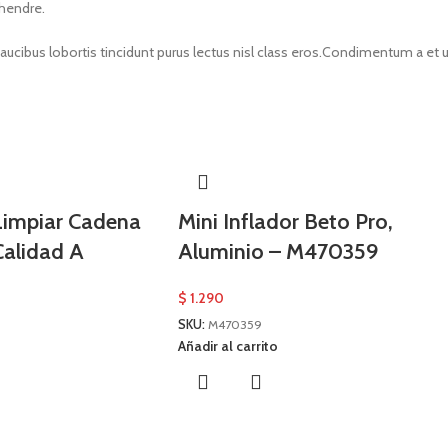
 hendre.
faucibus lobortis tincidunt purus lectus nisl class eros.Condimentum a e
 Limpiar Cadena
Mini Inflador Beto Pro,
Calidad A
Aluminio – M470359
$
1.290
SKU:
M470359
Añadir al carrito