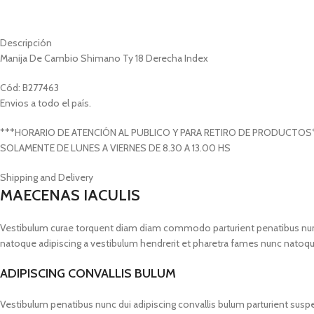
Descripción
Manija De Cambio Shimano Ty 18 Derecha Index
Cód: B277463
Envios a todo el país.
***HORARIO DE ATENCIÓN AL PUBLICO Y PARA RETIRO DE PRODUCTOS
SOLAMENTE DE LUNES A VIERNES DE 8.30 A 13.00 HS
Shipping and Delivery
MAECENAS IACULIS
Vestibulum curae torquent diam diam commodo parturient penatibus nunc du
natoque adipiscing a vestibulum hendrerit et pharetra fames nunc natoqu
ADIPISCING CONVALLIS BULUM
Vestibulum penatibus nunc dui adipiscing convallis bulum parturient susp