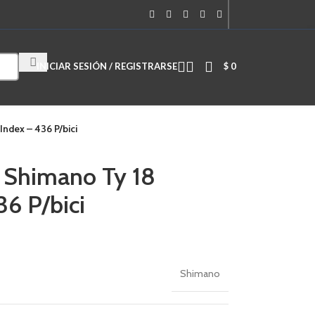
Cuando hay resultados autocompletados, puedes utilizar las flechas de
INICIAR SESIÓN / REGISTRARSE
$
0
ndex – 436 P/bici
 Shimano Ty 18
36 P/bici
Shimano