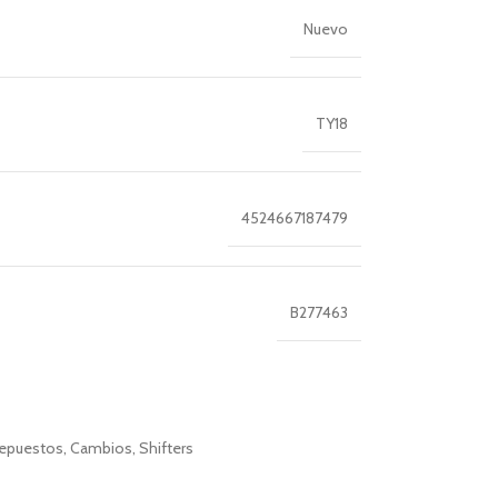
Nuevo
TY18
4524667187479
B277463
epuestos
,
Cambios
,
Shifters