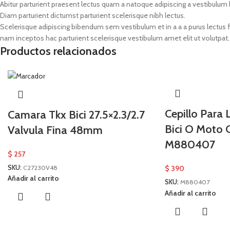
Abitur parturient praesent lectus quam a natoque adipiscing a vestibulum
Diam parturient dictumst parturient scelerisque nibh lectus.
Scelerisque adipiscing bibendum sem vestibulum et in a a a purus lectus 
nam inceptos hac parturient scelerisque vestibulum amet elit ut volutpat.
Productos relacionados
Cepillo Para
Camara Tkx Bici 27.5×2.3/2.7
Bici O Moto 
Valvula Fina 48mm
M880407
$
257
SKU:
C27230V48
$
390
Añadir al carrito
SKU:
M880407
Añadir al carrito