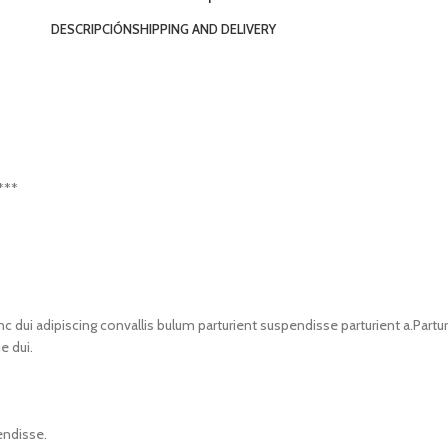
DESCRIPCIÓN
SHIPPING AND DELIVERY
***
i adipiscing convallis bulum parturient suspendisse parturient a.Parturi
e dui.
endisse.