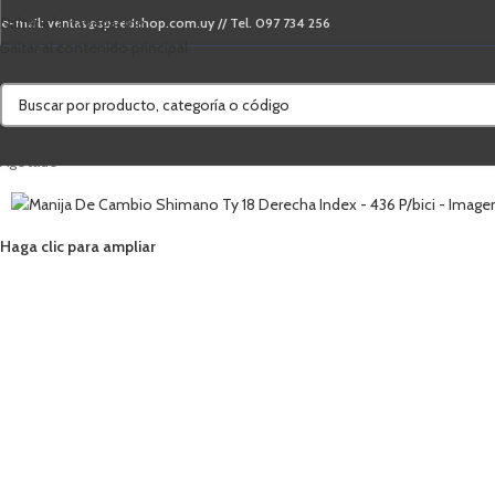
Saltar a la navegación
e-mail: ventas@speedshop.com.uy // Tel. 097 734 256
Saltar al contenido principal
Agotado
Haga clic para ampliar