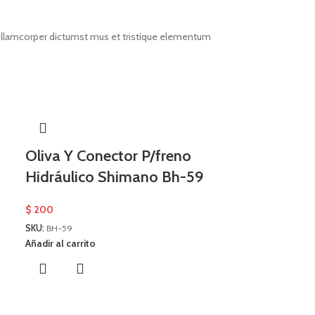
t ullamcorper dictumst mus et tristique elementum
Oliva Y Conector P/freno
Hidráulico Shimano Bh-59
$
200
SKU:
BH-59
Añadir al carrito