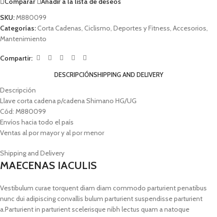
Comparar
Añadir a la lista de deseos
SKU:
M880099
Categorías:
Corta Cadenas
,
Ciclismo
,
Deportes y Fitness
,
Accesorios
,
Mantenimiento
Compartir:
DESCRIPCIÓN
SHIPPING AND DELIVERY
Descripción
Llave corta cadena p/cadena Shimano HG/UG
Cód: M880099
Envíos hacia todo el país
Ventas al por mayor y al por menor
Shipping and Delivery
MAECENAS IACULIS
Vestibulum curae torquent diam diam commodo parturient penatibus
nunc dui adipiscing convallis bulum parturient suspendisse parturient
a.Parturient in parturient scelerisque nibh lectus quam a natoque