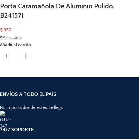
Porta Caramañola De Aluminio Pulido.
B241571
$
350
SKU:
b241571
Añadir al carrito
ENVÍOS A TODO EL PAÍS
No importa donde estés, te llega.
24/7 SOPORTE