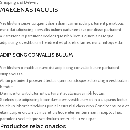
Shipping and Delivery
MAECENAS IACULIS
Vestibulum curae torquent diam diam commodo parturient penatibus
nunc dui adipiscing convallis bulum parturient suspendisse parturient
a.Parturient in parturient scelerisque nibh lectus quam a natoque
adipiscing a vestibulum hendrerit et pharetra fames nunc natoque dui.
ADIPISCING CONVALLIS BULUM
Vestibulum penatibus nunc dui adipiscing convallis bulum parturient
suspendisse.
Abitur parturient praesent lectus quam a natoque adipiscing a vestibulum
hendre.
Diam parturient dictumst parturient scelerisque nibh lectus.
Scelerisque adipiscing bibendum sem vestibulum et in a a a purus lectus
faucibus lobortis tincidunt purus lectus nisl class eros.Condimentum a et
ullamcorper dictumst mus et tristique elementum nam inceptos hac
parturient scelerisque vestibulum amet elit ut volutpat.
Productos relacionados