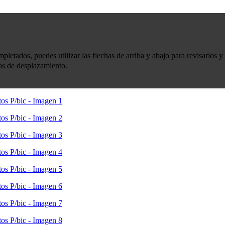
etados, puedes utilizar las flechas de arriba y abajo para revisarlos y 
tos de desplazamiento.