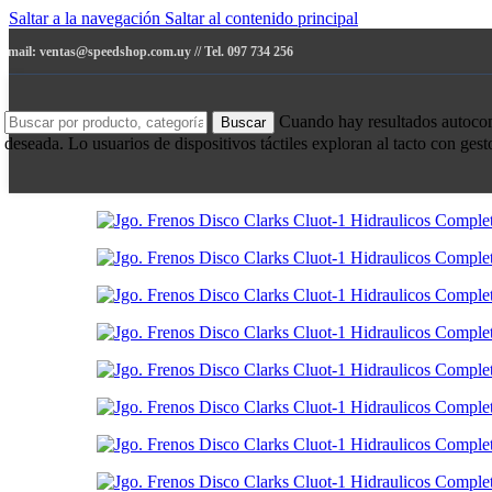
Saltar a la navegación
Saltar al contenido principal
e-mail: ventas@speedshop.com.uy // Tel. 097 734 256
Cuando hay resultados autocompl
Buscar
deseada. Lo usuarios de dispositivos táctiles exploran al tacto con ges