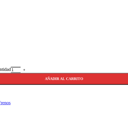
ntidad
AÑADIR AL CARRITO
Frenos