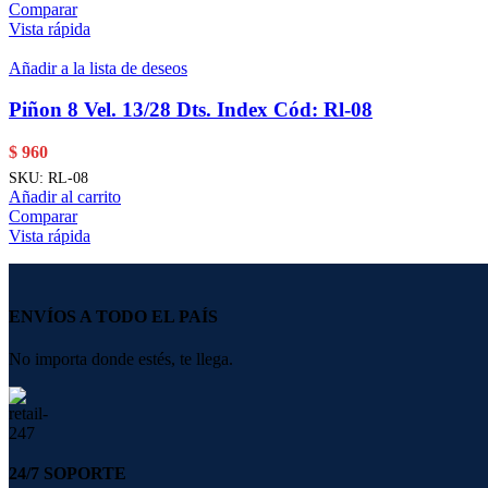
Comparar
Vista rápida
Añadir a la lista de deseos
Piñon 8 Vel. 13/28 Dts. Index Cód: Rl-08
$
960
SKU:
RL-08
Añadir al carrito
Comparar
Vista rápida
ENVÍOS A TODO EL PAÍS
No importa donde estés, te llega.
24/7 SOPORTE