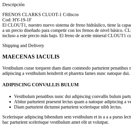
Descripción
FRENOS CLARKS CLUOT-1 C/discos
Cod: HY-19-1F
El CLOUT1, nuestro nuevo sistema de freno hidráulico, tiene la capac
a un precio diseñado para competir con los frenos de nivel básico. C
incluso a este precio más bajo. El freno de aceite mineral CLOUT1 cu
Shipping and Delivery
MAECENAS IACULIS
Vestibulum curae torquent diam diam commodo parturient penatibus nunc
adipiscing a vestibulum hendrerit et pharetra fames nunc natoque dui.
ADIPISCING CONVALLIS BULUM
Vestibulum penatibus nunc dui adipiscing convallis bulum partu
Abitur parturient praesent lectus quam a natoque adipiscing a 
Diam parturient dictumst parturient scelerisque nibh lectus.
Scelerisque adipiscing bibendum sem vestibulum et in a a a purus lect
hac parturient scelerisque vestibulum amet elit ut volutpat.