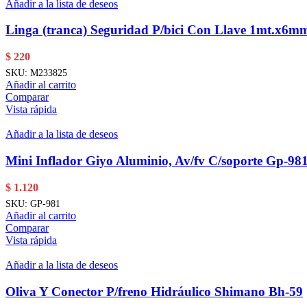
Añadir a la lista de deseos
Linga (tranca) Seguridad P/bici Con Llave 1mt.x6
$
220
SKU:
M233825
Añadir al carrito
Comparar
Vista rápida
Añadir a la lista de deseos
Mini Inflador Giyo Aluminio, Av/fv C/soporte Gp-98
$
1.120
SKU:
GP-981
Añadir al carrito
Comparar
Vista rápida
Añadir a la lista de deseos
Oliva Y Conector P/freno Hidráulico Shimano Bh-59