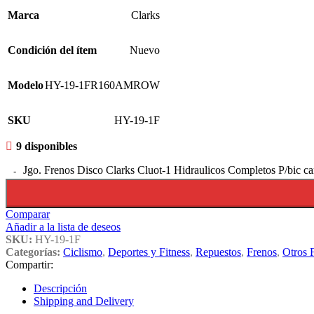
Marca
Clarks
Condición del ítem
Nuevo
Modelo
HY-19-1FR160AMROW
SKU
HY-19-1F
9 disponibles
Jgo. Frenos Disco Clarks Cluot-1 Hidraulicos Completos P/bic ca
Comparar
Añadir a la lista de deseos
SKU:
HY-19-1F
Categorías:
Ciclismo
,
Deportes y Fitness
,
Repuestos
,
Frenos
,
Otros 
Compartir:
Descripción
Shipping and Delivery