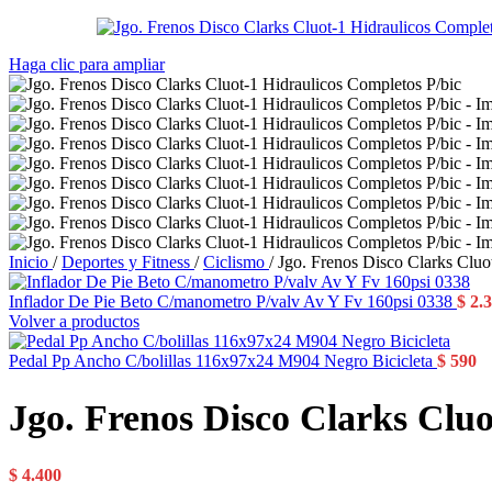
Haga clic para ampliar
Inicio
/
Deportes y Fitness
/
Ciclismo
/
Jgo. Frenos Disco Clarks Cluo
Inflador De Pie Beto C/manometro P/valv Av Y Fv 160psi 0338
$
2.3
Volver a productos
Pedal Pp Ancho C/bolillas 116x97x24 M904 Negro Bicicleta
$
590
Jgo. Frenos Disco Clarks Cluo
$
4.400