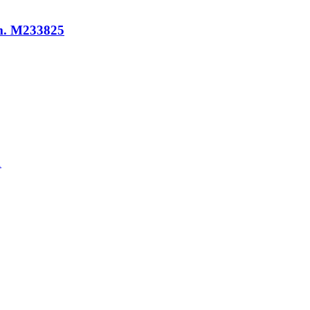
mm. M233825
1