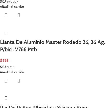
SKU:
PF0027
Añadir al carrito
Llanta De Aluminio Master Rodado 26, 36 Ag.
P/bici. V766 Mtb
$
595
SKU:
V766
Añadir al carrito
Par De Puños P/bicicleta Silicona Rojo