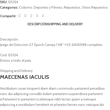
SKU:
125324
Categorías:
Ciclismo
,
Deportes y Fitness
,
Repuestos
,
Otros Repuestos
Compartir:
DESCRIPCIÓN
SHIPPING AND DELIVERY
Descripción
Juego de Direccion GT Epoch Campy 1 1/8″-1 1/5 2/42X31X8 completo.
Cod: 125324
Envios a todo el país.
Shipping and Delivery
MAECENAS IACULIS
Vestibulum curae torquent diam diam commodo parturient penatibus
nunc dui adipiscing convallis bulum parturient suspendisse parturient
a.Parturient in parturient scelerisque nibh lectus quam a natoque
adipiscing a vestibulum hendrerit et pharetra fames nunc natoque dui.