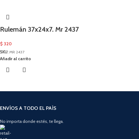
Rulemán 37x24x7. Mr 2437
$
320
SKU:
MR 2437
Añadir al carrito
ENVÍOS A TODO EL PAÍS
No importa donde estés, te llega.