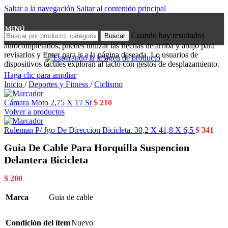
Saltar a la navegación
Saltar al contenido principal
MENÚ
Cuando hay resultados
Buscar
autocompletados, puedes utilizar las flechas de arriba y abajo para
revisarlos y Enter para ir a la página deseada. Lo usuarios de
dispositivos táctiles exploran al tacto con gestos de desplazamiento.
Haga clic para ampliar
Inicio
/
Deportes y Fitness
/
Ciclismo
Cámara Moto 2,75 X 17 St
$
210
Volver a productos
Ruleman P/ Jgo De Direccion Bicicleta. 30,2 X 41,8 X 6,5
$
341
Guia De Cable Para Horquilla Suspencion
Delantera Bicicleta
$
200
Marca
Guia de cable
Condición del ítem
Nuevo