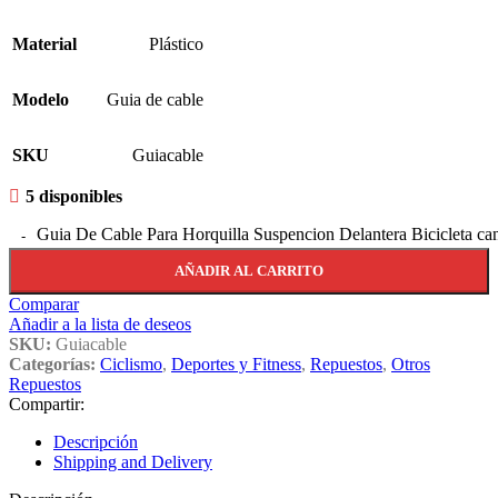
Material
Plástico
Modelo
Guia de cable
SKU
Guiacable
5 disponibles
Guia De Cable Para Horquilla Suspencion Delantera Bicicleta ca
AÑADIR AL CARRITO
Comparar
Añadir a la lista de deseos
SKU:
Guiacable
Categorías:
Ciclismo
,
Deportes y Fitness
,
Repuestos
,
Otros
Repuestos
Compartir:
Descripción
Shipping and Delivery