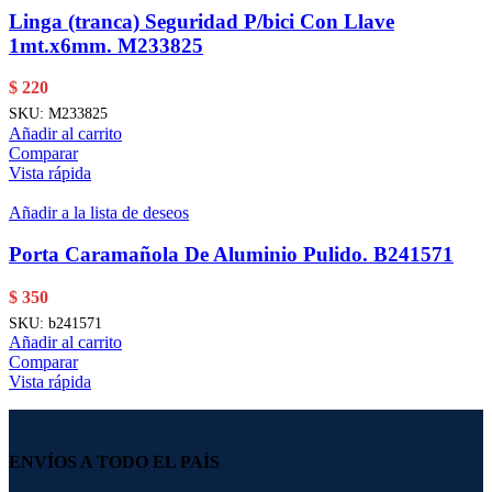
Linga (tranca) Seguridad P/bici Con Llave
1mt.x6mm. M233825
$
220
SKU:
M233825
Añadir al carrito
Comparar
Vista rápida
Añadir a la lista de deseos
Porta Caramañola De Aluminio Pulido. B241571
$
350
SKU:
b241571
Añadir al carrito
Comparar
Vista rápida
ENVÍOS A TODO EL PAÍS