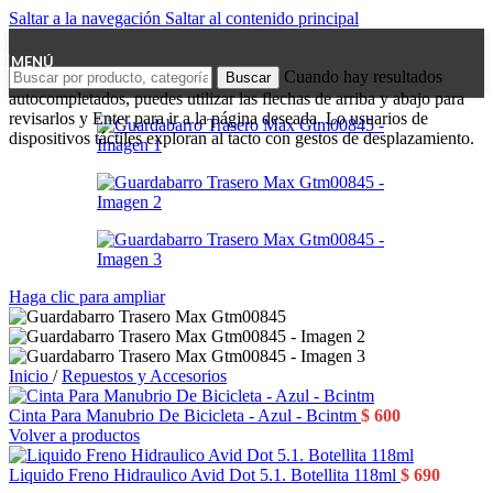
Saltar a la navegación
Saltar al contenido principal
MENÚ
Cuando hay resultados
Buscar
autocompletados, puedes utilizar las flechas de arriba y abajo para
revisarlos y Enter para ir a la página deseada. Lo usuarios de
dispositivos táctiles exploran al tacto con gestos de desplazamiento.
Haga clic para ampliar
Inicio
/
Repuestos y Accesorios
Cinta Para Manubrio De Bicicleta - Azul - Bcintm
$
600
Volver a productos
Liquido Freno Hidraulico Avid Dot 5.1. Botellita 118ml
$
690