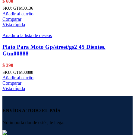
$
600
SKU:
GTM00136
Añadir al carrito
Comparar
Vista rápida
Añadir a la lista de deseos
Plato Para Moto Gp/street/gs2 45 Dientes.
Gtm00888
$
390
SKU:
GTM00888
Añadir al carrito
Comparar
Vista rápida
ENVÍOS A TODO EL PAÍS
No importa donde estés, te llega.