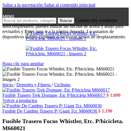
Saltar a la navegación
Saltar al contenido principal
MENÚ
Cuando hay resultados
Buscar
autocompletados, puedes utilizar las flechas de arriba y abajo para
revisarlos y Enter para ir a la página deseada. Lo usuarios de
dispositivos táctiles exploran al tacto con gestos de desplazamiento.
Haga clic para ampliar
Inicio
/
Deportes y Fitness
/
Ciclismo
Fusible Trasero Trek Domane, Etc P/bicicleta M660017
$
1.090
Volver a productos
Fusible De Cambio Trasero P/ Giant Tcr. M660036
$
1.190
Fusible Trasero Focus Whistler, Etc. P/bicicleta.
M660021