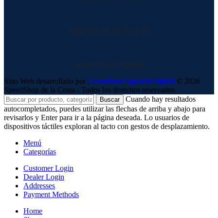
EMPRESAS DE ENVIO
NUESTRAS REDES
Sitio Web desarrollado por
Creactivos Agencia Digital
© 2026
SpeedShop de la Costa - Todos los derechos reservados.
Cuando hay resultados
Buscar
autocompletados, puedes utilizar las flechas de arriba y abajo para
revisarlos y Enter para ir a la página deseada. Lo usuarios de
dispositivos táctiles exploran al tacto con gestos de desplazamiento.
Menú
Categorías
Customer Login
Dealer Login
Addresses
Payment Methods
Home