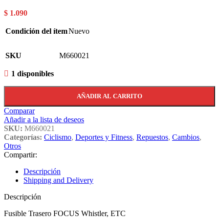
$
1.090
Condición del ítem
Nuevo
SKU
M660021
1 disponibles
AÑADIR AL CARRITO
Comparar
Añadir a la lista de deseos
SKU:
M660021
Categorías:
Ciclismo
,
Deportes y Fitness
,
Repuestos
,
Cambios
,
Otros
Compartir:
Descripción
Shipping and Delivery
Descripción
Fusible Trasero FOCUS Whistler, ETC