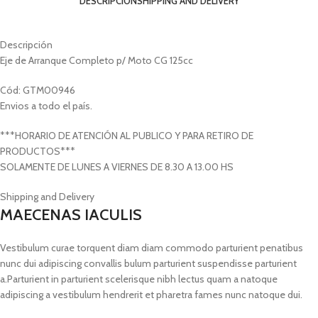
DESCRIPCIÓN
SHIPPING AND DELIVERY
Descripción
Eje de Arranque Completo p/ Moto CG 125cc
Cód: GTM00946
Envios a todo el país.
***HORARIO DE ATENCIÓN AL PUBLICO Y PARA RETIRO DE
PRODUCTOS***
SOLAMENTE DE LUNES A VIERNES DE 8.30 A 13.00 HS
Shipping and Delivery
MAECENAS IACULIS
Vestibulum curae torquent diam diam commodo parturient penatibus
nunc dui adipiscing convallis bulum parturient suspendisse parturient
a.Parturient in parturient scelerisque nibh lectus quam a natoque
adipiscing a vestibulum hendrerit et pharetra fames nunc natoque dui.