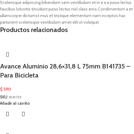
Scelerisque adipiscing bibendum sem vestibulum et in a a a purus lectus
faucibus lobortis tincidunt purus lectus nisl class eros.Condimentum a et
ullamcorper dictumst mus et tristique elementum nam inceptos hac
parturient scelerisque vestibulum amet elit ut volutpat.
Productos relacionados
Avance Aluminio 28,6×31,8 L 75mm B141735 –
Para Bicicleta
$
590
SKU:
B141735
Añadir al carrito