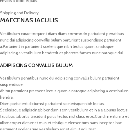
Envios a todo el país.
Shipping and Delivery
MAECENAS IACULIS
Vestibulum curae torquent diam diam commodo parturient penatibus
nunc dui adipiscing convallis bulum parturient suspendisse parturient
a.Parturient in parturient scelerisque nibh lectus quam a natoque
adipiscing a vestibulum hendrerit et pharetra fames nunc natoque dui.
ADIPISCING CONVALLIS BULUM
Vestibulum penatibus nunc dui adipiscing convallis bulum parturient
suspendisse.
Abitur parturient praesent lectus quam a natoque adipiscing a vestibulum
hendre.
Diam parturient dictumst parturient scelerisque nibh lectus.
Scelerisque adipiscing bibendum sem vestibulum et in a a a purus lectus
faucibus lobortis tincidunt purus lectus nisl class eros.Condimentum a et
ullamcorper dictumst mus et tristique elementum nam inceptos hac
parturient scelerisque vestibulum amet elit ut volutpat.