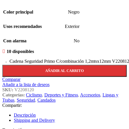
Color principal
Negro
Usos recomendados
Exterior
Con alarma
No
10 disponibles
Cadena Seguridad Primo C/combinación 1,2mtsx12mm V220812
AÑADIR AL CARRITO
Comparar
Añadir a la lista de deseos
SKU:
V2208120
Categorías:
Ciclismo
,
Deportes y Fitness
,
Accesorios
,
Lingas y
Trabas
,
Seguridad
,
Candados
Compartir:
Descripción
Shipping and Delivery