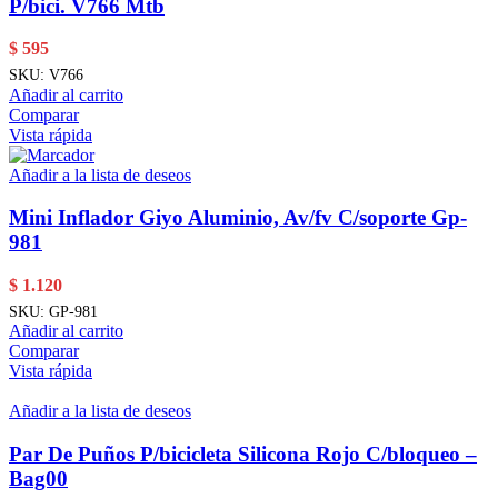
P/bici. V766 Mtb
$
595
SKU:
V766
Añadir al carrito
Comparar
Vista rápida
Añadir a la lista de deseos
Mini Inflador Giyo Aluminio, Av/fv C/soporte Gp-
981
$
1.120
SKU:
GP-981
Añadir al carrito
Comparar
Vista rápida
Añadir a la lista de deseos
Par De Puños P/bicicleta Silicona Rojo C/bloqueo –
Bag00