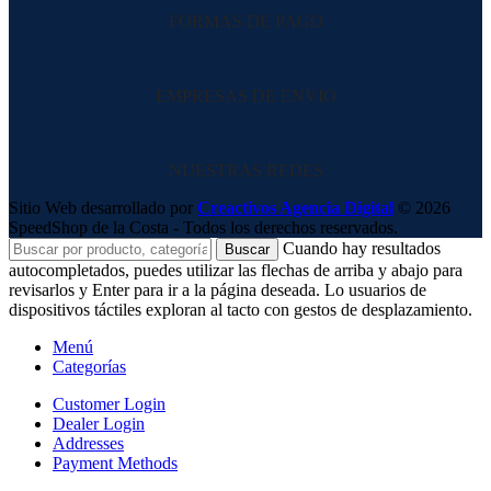
FORMAS DE PAGO
EMPRESAS DE ENVIO
NUESTRAS REDES
Sitio Web desarrollado por
Creactivos Agencia Digital
© 2026
SpeedShop de la Costa - Todos los derechos reservados.
Cuando hay resultados
Buscar
autocompletados, puedes utilizar las flechas de arriba y abajo para
revisarlos y Enter para ir a la página deseada. Lo usuarios de
dispositivos táctiles exploran al tacto con gestos de desplazamiento.
Menú
Categorías
Customer Login
Dealer Login
Addresses
Payment Methods