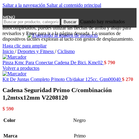
Saltar a la navegación
Saltar al contenido principal
MENÚ
Cuando hay resultados
Buscar
autocompletados, puedes utilizar las flechas de arriba y abajo para
revisarlos y Enter para ir a la página deseada. Lo usuarios de
dispositivos táctiles exploran al tacto con gestos de desplazamiento.
Haga clic para ampliar
Inicio
/
Deportes y Fitness
/
Ciclismo
Pinza Kmc Para Conectar Cadena De Bici. Kmc02
$
790
Volver a productos
Kit De Juntas Completo P/moto Cb/dakar 125cc. Gtm00040
$
270
Cadena Seguridad Primo C/combinación
1,2mtsx12mm V2208120
$
590
Color
Negro
Marca
Primo