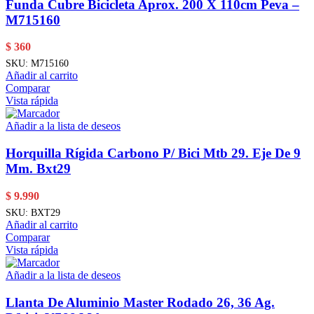
Funda Cubre Bicicleta Aprox. 200 X 110cm Peva –
M715160
$
360
SKU:
M715160
Añadir al carrito
Comparar
Vista rápida
Añadir a la lista de deseos
Horquilla Rígida Carbono P/ Bici Mtb 29. Eje De 9
Mm. Bxt29
$
9.990
SKU:
BXT29
Añadir al carrito
Comparar
Vista rápida
Añadir a la lista de deseos
Llanta De Aluminio Master Rodado 26, 36 Ag.