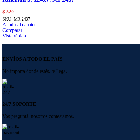
$
320
SKU:
MR 2437
Añadir al carrito
Comparar
Vista rápida
ENVÍOS A TODO EL PAÍS
No importa donde estés, te llega.
24/7 SOPORTE
Vos preguntá, nosotros contestamos.