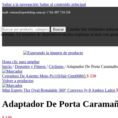
Saltar a la navegación
Saltar al contenido principal
e-mail: ventas@speedshop.com.uy // Tel. 097 734 256
Cuando hay resultados autocompl
Buscar
deseada. Lo usuarios de dispositivos táctiles exploran al tacto con ges
Haga clic para ampliar
Inicio
/
Deportes y Fitness
/
Ciclismo
/
Adaptador De Porta Caramaño
Cerradura De Asiento Moto Px110/fair Gtm00865
$
230
Volver a productos
Mini Espejo Tkx Oval Regulable 360° Convexo Jy-9 Ambos Lados
Adaptador De Porta Caramaño
$
540