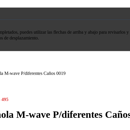
etados, puedes utilizar las flechas de arriba y abajo para revisarlos y 
tos de desplazamiento.
la M-wave P/diferentes Caños 0019
$
495
la M-wave P/diferentes Caño