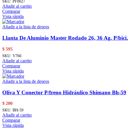
SKU:
PF0027
Añadir al carrito
Comparar
Vista rápida
Añadir a la lista de deseos
Llanta De Aluminio Master Rodado 26, 36 Ag. P/bic
$
595
SKU:
V766
Añadir al carrito
Comparar
Vista rápida
Añadir a la lista de deseos
Oliva Y Conector P/freno Hidráulico Shimano Bh-59
$
200
SKU:
BH-59
Añadir al carrito
Comparar
Vista rápida