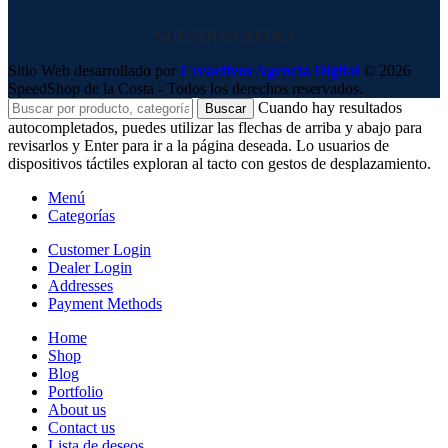
NUESTRAS REDES
Sitio Web desarrollado por
Creactivos Agencia Digital
© 2026
SpeedShop de la Costa - Todos los derechos reservados.
Cuando hay resultados
Buscar
autocompletados, puedes utilizar las flechas de arriba y abajo para
revisarlos y Enter para ir a la página deseada. Lo usuarios de
dispositivos táctiles exploran al tacto con gestos de desplazamiento.
Menú
Categorías
Customer Login
Dealer Login
Addresses
Payment Methods
Home
Shop
Blog
Portfolio
About us
Contact us
Lista de deseos