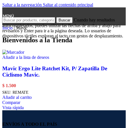
Saltar a la navegación
Saltar al contenido principal
MENÚ
Cuando hay resultados
Buscar
autocompletados, puedes utilizar las flechas de arriba y abajo para
Inicio
/
Mavic
revisarlos y Enter para ir a la página deseada. Lo usuarios de
dispositivos táctiles exploran al tacto con gestos de desplazamiento.
Bienvenidos a la Tienda
Añadir a la lista de deseos
Mavic Ergo Lite Ratchet Kit, P/ Zapatilla De
Ciclismo Mavic.
$
1.500
SKU:
REMATE
Añadir al carrito
Comparar
Vista rápida
ENVÍOS A TODO EL PAÍS