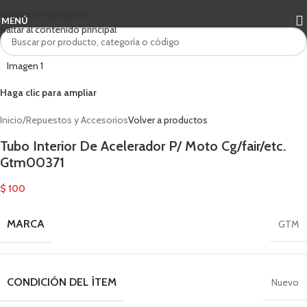
Saltar a la navegación
MENÚ
Saltar al contenido principal
Haga clic para ampliar
Inicio
/
Repuestos y Accesorios
Volver a productos
Tubo Interior De Acelerador P/ Moto Cg/fair/etc.
Gtm00371
$
100
MARCA
GTM
CONDICIÓN DEL ÍTEM
Nuevo