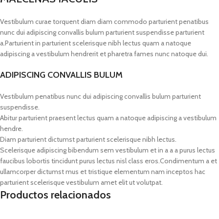
Vestibulum curae torquent diam diam commodo parturient penatibus
nunc dui adipiscing convallis bulum parturient suspendisse parturient
a.Parturient in parturient scelerisque nibh lectus quam a natoque
adipiscing a vestibulum hendrerit et pharetra fames nunc natoque dui.
ADIPISCING CONVALLIS BULUM
Vestibulum penatibus nunc dui adipiscing convallis bulum parturient
suspendisse.
Abitur parturient praesent lectus quam a natoque adipiscing a vestibulum
hendre.
Diam parturient dictumst parturient scelerisque nibh lectus.
Scelerisque adipiscing bibendum sem vestibulum et in a a a purus lectus
faucibus lobortis tincidunt purus lectus nisl class eros.Condimentum a et
ullamcorper dictumst mus et tristique elementum nam inceptos hac
parturient scelerisque vestibulum amet elit ut volutpat.
Productos relacionados