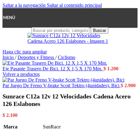
Saltar a la navegación
Saltar al contenido principal
MENÚ
Cuando hay resul
Buscar
Haga clic para ampliar
Inicio
/
Deportes y Fitness
/
Ciclismo
Eje Pasante Trasero De Bici. 12 X 1,5 X 170 Mm.
$
1.200
Volver a productos
Par Juego De Freno V-brake Scott Tektro (4unidades). Bici
$
2.900
Sunrace C12a 12v 12 Velocidades Cadena Acero
126 Eslabones
$
2.100
Marca
SunRace