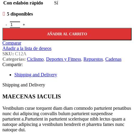
Con eslabón rápido
Sí
5 disponibles
Sunrace C12a 12v 12 Velocidades Cadena Acero 126 Eslabones cant
AÑADIR AL CARRITO
Comparar
Añadir a la lista de deseos
SKU:
C12A
Categorías:
Ciclismo
,
Deportes y Fitness
,
Repuestos
,
Cadenas
Compartir:
Shipping and Delivery
Shipping and Delivery
MAECENAS IACULIS
Vestibulum curae torquent diam diam commodo parturient penatibus
nunc dui adipiscing convallis bulum parturient suspendisse
parturient a.Parturient in parturient scelerisque nibh lectus quam a
natoque adipiscing a vestibulum hendrerit et pharetra fames nunc
natoque dui.