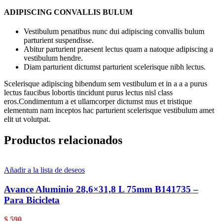
ADIPISCING CONVALLIS BULUM
Vestibulum penatibus nunc dui adipiscing convallis bulum
parturient suspendisse.
Abitur parturient praesent lectus quam a natoque adipiscing a
vestibulum hendre.
Diam parturient dictumst parturient scelerisque nibh lectus.
Scelerisque adipiscing bibendum sem vestibulum et in a a a purus
lectus faucibus lobortis tincidunt purus lectus nisl class
eros.Condimentum a et ullamcorper dictumst mus et tristique
elementum nam inceptos hac parturient scelerisque vestibulum amet
elit ut volutpat.
Productos relacionados
Añadir a la lista de deseos
Avance Aluminio 28,6×31,8 L 75mm B141735 –
Para Bicicleta
$
590