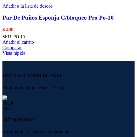
Añadir a la lista de deseos
Par De Puños Esponja C/bloqueo Pro Po-10
$
490
SKU:
PO-10
Añadir al carrito
Comparar
Vista rápida
ENVÍOS A TODO EL PAÍS
No importa donde estés, te llega.
24/7 SOPORTE
Vos preguntá, nosotros contestamos.