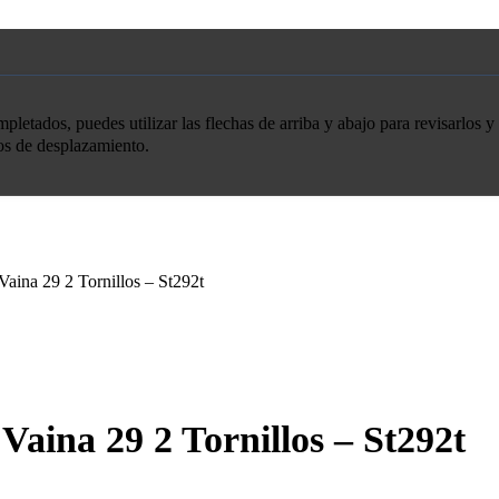
etados, puedes utilizar las flechas de arriba y abajo para revisarlos y 
tos de desplazamiento.
Vaina 29 2 Tornillos – St292t
Vaina 29 2 Tornillos – St292t