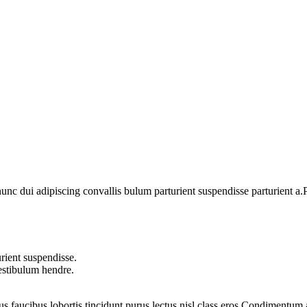
 dui adipiscing convallis bulum parturient suspendisse parturient a.Pa
rient suspendisse.
vestibulum hendre.
us faucibus lobortis tincidunt purus lectus nisl class eros.Condimentum