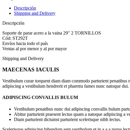
Descripción
Shipping and Delivery
Descripción
Soporte de parar acero a la vaina 29″ 2 TORNILLOS
Cód: ST292T
Envíos hacia todo el país
Ventas al por menor y al por mayor
Shipping and Delivery
MAECENAS IACULIS
Vestibulum curae torquent diam diam commodo parturient penatibus nunc
adipiscing a vestibulum hendrerit et pharetra fames nunc natoque dui.
ADIPISCING CONVALLIS BULUM
Vestibulum penatibus nunc dui adipiscing convallis bulum partu
Abitur parturient praesent lectus quam a natoque adipiscing a 
Diam parturient dictumst parturient scelerisque nibh lectus.
Scelerisque adipiscing bibendum sem vestibulum et in a a a purus lect