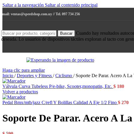
Saltar a la navegación
Saltar al contenido principal
e-mail: ventas@speedshop.com.uy // Tel. 097 734 256
Cuando hay resultados autocompl
Buscar
deseada. Lo usuarios de dispositivos táctiles exploran al tacto con ges
Haga clic para ampliar
Inicio
/
Deportes y Fitness
/
Ciclismo
/
Soporte De Parar. Acero A La 
Válvula Curva Tubeless P/e-bike, Scooter,monopatin, Etc.
$
180
Volver a productos
Pedal Bmx/mtb/jazz C/refl Y Bolillas Calidad A Eje 1/2 Fino
$
270
Soporte De Parar. Acero A La 
$
590