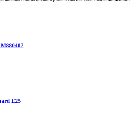
A M880407
guard E25