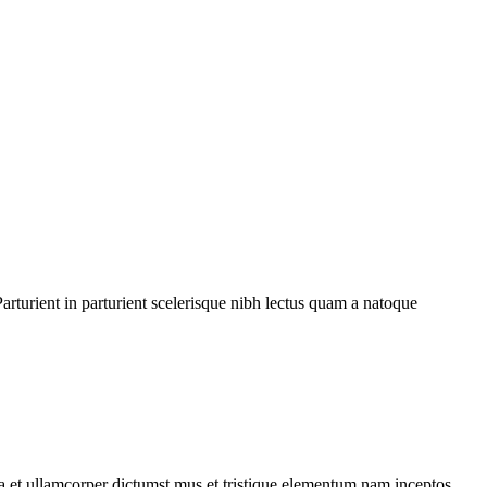
rturient in parturient scelerisque nibh lectus quam a natoque
 a et ullamcorper dictumst mus et tristique elementum nam inceptos