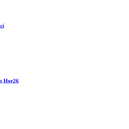
ci
eo Hor26