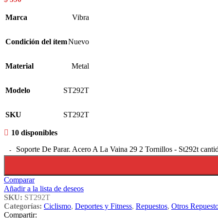
Marca
Vibra
Condición del ítem
Nuevo
Material
Metal
Modelo
ST292T
SKU
ST292T
10 disponibles
Soporte De Parar. Acero A La Vaina 29 2 Tornillos - St292t canti
Comparar
Añadir a la lista de deseos
SKU:
ST292T
Categorías:
Ciclismo
,
Deportes y Fitness
,
Repuestos
,
Otros Repuest
Compartir: