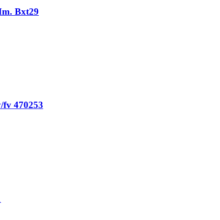
Mm. Bxt29
/fv 470253
1