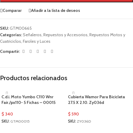
Comparar
Añadir a la lista de deseos
SKU:
GTM00665
Categorías:
Señaleros
,
Repuestos y Accesorios
,
Repuestos Motos y
Cuatriciclos
,
Faroles y Luces
Compartir:
Productos relacionados
C.d.i. Moto Yumbo C110 Wnr
Cubierta Wamor Para Bicicleta
Fair./px110- 5 Fichas – 00015
27.5 X 2.10. Zy036d
$
340
$
590
SKU:
GTM00015
SKU:
ZY036D
AÑADIR AL CARRITO
AÑADIR AL CARRITO