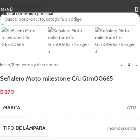
Saltar a la navegación
MENÚ
Saltar al contenido principal
Haga clic para ampliar
Inicio
/
Repuestos y Accesorios
Señalero Moto milestone C/u Gtm00665
$
270
MARCA
GTM
TIPO DE LÁMPARA
Incandescente