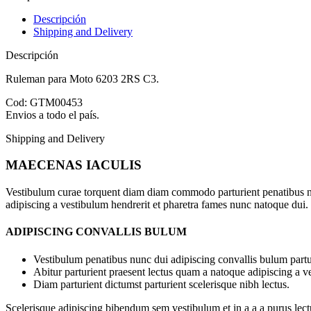
Descripción
Shipping and Delivery
Descripción
Ruleman para Moto 6203 2RS C3.
Cod: GTM00453
Envios a todo el país.
Shipping and Delivery
MAECENAS IACULIS
Vestibulum curae torquent diam diam commodo parturient penatibus nunc
adipiscing a vestibulum hendrerit et pharetra fames nunc natoque dui.
ADIPISCING CONVALLIS BULUM
Vestibulum penatibus nunc dui adipiscing convallis bulum partu
Abitur parturient praesent lectus quam a natoque adipiscing a 
Diam parturient dictumst parturient scelerisque nibh lectus.
Scelerisque adipiscing bibendum sem vestibulum et in a a a purus lect