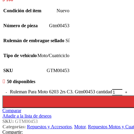
Condición del ítem
Nuevo
Número de pieza
Gtm00453
Rulemán de embrague sellado
Sí
Tipo de vehículo
Moto/Cuatriciclo
SKU
GTM00453
50 disponibles
Ruleman Para Moto 6203 2rs C3. Gtm00453 cantidad
Comparar
Añadir a la lista de deseos
SKU:
GTM00453
Categorías:
Repuestos y Accesorios
,
Motor
,
Repuestos Motos y Cuatr
Compartir: