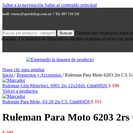
Saltar a la navegación
Saltar al contenido principal
e-mail: ventas@speedshop.com.uy // Tel. 097 734 256
Cuando hay resultados autocompl
Buscar
deseada. Lo usuarios de dispositivos táctiles exploran al tacto con ges
Haga clic para ampliar
Inicio
/
Repuestos y Accesorios
/
Ruleman Para Moto 6203 2rs C3. 
Ruleman Gtm Moto/bici. 6901 2rs 12x24x6. Gtm00926
$
190
Volver a productos
Rulemán Para Moto, 63-28 2rs C3. Gtm00459
$
315
Ruleman Para Moto 6203 2rs
$
100