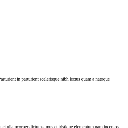
rturient in parturient scelerisque nibh lectus quam a natoque
 a et ullamcorper dictumst mus et tristique elementum nam inceptos