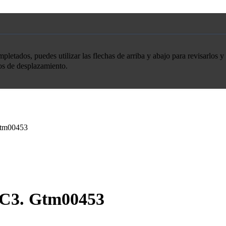
etados, puedes utilizar las flechas de arriba y abajo para revisarlos y 
tos de desplazamiento.
Gtm00453
 C3. Gtm00453