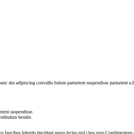
 dui adipiscing convallis bulum parturient suspendisse parturient a.Pa
rient suspendisse.
vestibulum hendre.
us faucibus lobortis tincidunt purus lectus nisl class eros.Condimentum