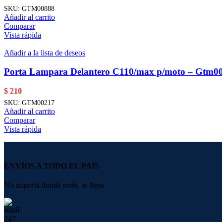
SKU:
GTM00888
Añadir al carrito
Comparar
Vista rápida
Añadir a la lista de deseos
Porta Lampara Delantero C110/max p/moto – Gtm0
$
210
SKU:
GTM00217
Añadir al carrito
Comparar
Vista rápida
ENVÍOS A TODO EL PAÍS
No importa donde estés, te llega.