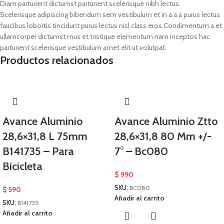
Diam parturient dictumst parturient scelerisque nibh lectus.
Scelerisque adipiscing bibendum sem vestibulum et in a a a purus lectus
faucibus lobortis tincidunt purus lectus nisl class eros.Condimentum a et
ullamcorper dictumst mus et tristique elementum nam inceptos hac
parturient scelerisque vestibulum amet elit ut volutpat.
Productos relacionados
Avance Aluminio
Avance Aluminio Ztto
28,6×31,8 L 75mm
28,6×31,8 80 Mm +/-
B141735 – Para
7° – Bc080
Bicicleta
$
990
SKU:
BC080
$
590
Añadir al carrito
SKU:
B141735
Añadir al carrito