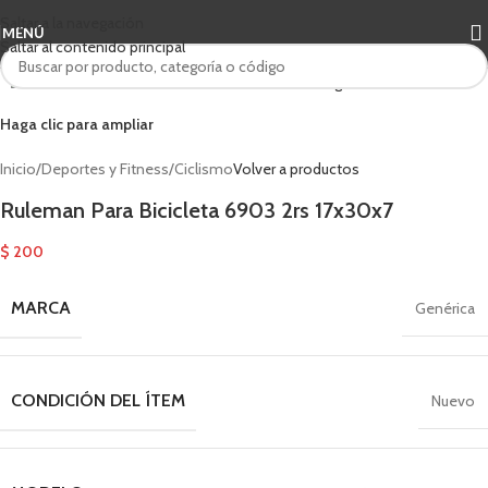
Saltar a la navegación
MENÚ
Saltar al contenido principal
Haga clic para ampliar
Inicio
/
Deportes y Fitness
/
Ciclismo
Volver a productos
Ruleman Para Bicicleta 6903 2rs 17x30x7
$
200
MARCA
Genérica
CONDICIÓN DEL ÍTEM
Nuevo