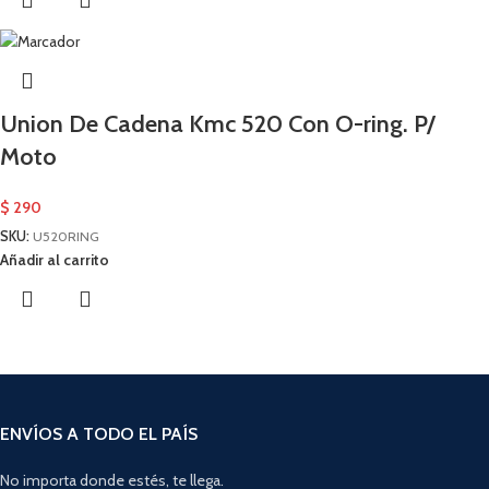
Union De Cadena Kmc 520 Con O-ring. P/
Moto
$
290
SKU:
U520RING
Añadir al carrito
ENVÍOS A TODO EL PAÍS
No importa donde estés, te llega.