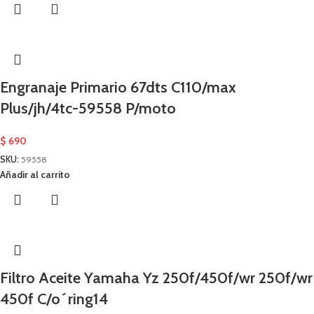
Engranaje Primario 67dts C110/max
Plus/jh/4tc-59558 P/moto
$
690
SKU:
59558
Añadir al carrito
Filtro Aceite Yamaha Yz 250f/450f/wr 250f/wr
450f C/o´ring14