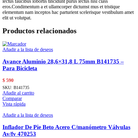
lectus faucibus lobortis tincidunt purus lectus nisl class
eros.Condimentum a et ullamcorper dictumst mus et tristique
elementum nam inceptos hac parturient scelerisque vestibulum amet
elit ut volutpat.
Productos relacionados
Añadir a la lista de deseos
Avance Aluminio 28,6×31,8 L 75mm B141735 –
Para Bicicleta
$
590
SKU:
B141735
Añadir al carrito
Comparar
Vista rápida
Añadir a la lista de deseos
Inflador De Pie Beto Acero C/manómetro Válvulas
Av/fv 470253