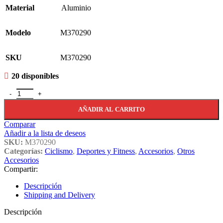
Material
Aluminio
Modelo
M370290
SKU
M370290
20 disponibles
Regulador Intermedio De Cables Motguv 4/5 Mm. cantidad
AÑADIR AL CARRITO
Comparar
Añadir a la lista de deseos
SKU:
M370290
Categorías:
Ciclismo
,
Deportes y Fitness
,
Accesorios
,
Otros
Accesorios
Compartir:
Descripción
Shipping and Delivery
Descripción