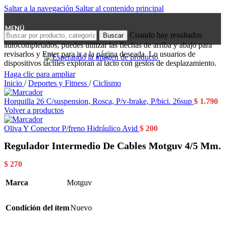
Saltar a la navegación
Saltar al contenido principal
MENÚ
Cuando hay resultados
Buscar
autocompletados, puedes utilizar las flechas de arriba y abajo para
revisarlos y Enter para ir a la página deseada. Lo usuarios de
dispositivos táctiles exploran al tacto con gestos de desplazamiento.
Haga clic para ampliar
Inicio
/
Deportes y Fitness
/
Ciclismo
Horquilla 26 C/suspension, Rosca, P/v-brake, P/bici. 26sup
$
1.790
Volver a productos
Oliva Y Conector P/freno Hidráulico Avid
$
200
Regulador Intermedio De Cables Motguv 4/5 Mm.
$
270
Marca
Motguv
Condición del ítem
Nuevo