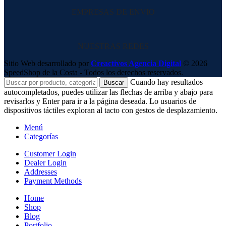
EMPRESAS DE ENVIO
NUESTRAS REDES
Sitio Web desarrollado por
Creactivos Agencia Digital
© 2026
SpeedShop de la Costa - Todos los derechos reservados.
Cuando hay resultados
Buscar
autocompletados, puedes utilizar las flechas de arriba y abajo para
revisarlos y Enter para ir a la página deseada. Lo usuarios de
dispositivos táctiles exploran al tacto con gestos de desplazamiento.
Menú
Categorías
Customer Login
Dealer Login
Addresses
Payment Methods
Home
Shop
Blog
Portfolio