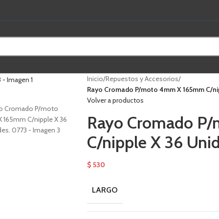
Inicio
/
Repuestos y Accesorios
/
Rayo Cromado P/moto 4mm X 165mm C/nip
Volver a productos
Rayo Cromado P
C/nipple X 36 Uni
$
530
LARGO