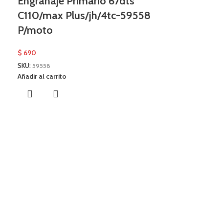
Engranaje Primario 67dts
d
C110/max Plus/jh/4tc-59558
P/moto
$
690
SKU:
59558
Añadir al carrito
Filtro Aire
Moto. 35m
$
340
SKU:
GTM00171
Añadir al carrito