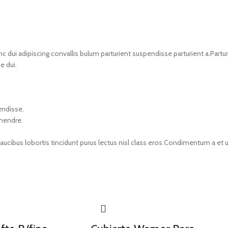
i adipiscing convallis bulum parturient suspendisse parturient a.Parturi
e dui.
endisse.
 hendre.
faucibus lobortis tincidunt purus lectus nisl class eros.Condimentum a e