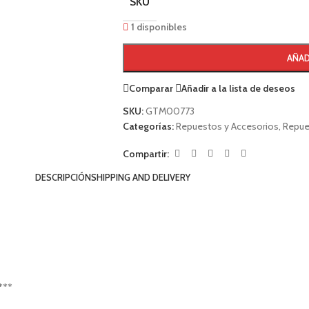
SKU
1 disponibles
AÑAD
Comparar
Añadir a la lista de deseos
SKU:
GTM00773
Categorías:
Repuestos y Accesorios
,
Repue
Compartir:
DESCRIPCIÓN
SHIPPING AND DELIVERY
***