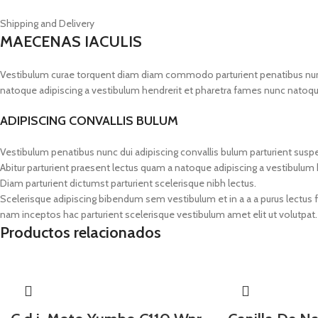
Shipping and Delivery
MAECENAS IACULIS
Vestibulum curae torquent diam diam commodo parturient penatibus nunc du
natoque adipiscing a vestibulum hendrerit et pharetra fames nunc natoqu
ADIPISCING CONVALLIS BULUM
Vestibulum penatibus nunc dui adipiscing convallis bulum parturient susp
Abitur parturient praesent lectus quam a natoque adipiscing a vestibulum
Diam parturient dictumst parturient scelerisque nibh lectus.
Scelerisque adipiscing bibendum sem vestibulum et in a a a purus lectus 
nam inceptos hac parturient scelerisque vestibulum amet elit ut volutpat.
Productos relacionados