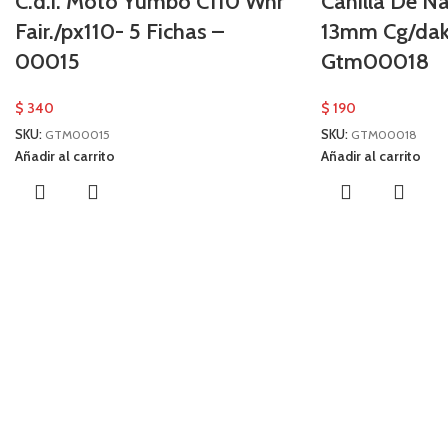
C.d.i. Moto Yumbo C110 Wnr
Canilla De Na
Fair./px110- 5 Fichas –
13mm Cg/dak
00015
Gtm00018
$
340
$
190
SKU:
GTM00015
SKU:
GTM00018
Añadir al carrito
Añadir al carrito