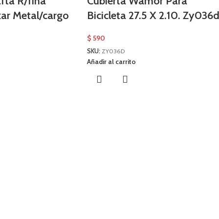
fta R/fina
Cubierta Wamor Para
ar Metal/cargo
Bicicleta 27.5 X 2.10. Zy036
$
590
SKU:
ZY036D
Añadir al carrito