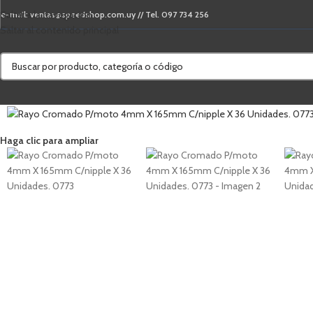
Saltar a la navegación
e-mail: ventas@speedshop.com.uy // Tel. 097 734 256
Saltar al contenido principal
Haga clic para ampliar