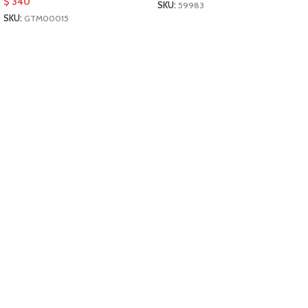
$
340
SKU:
59983
SKU:
GTM00015
AÑADIR AL CARRITO
AÑADIR AL CARRITO