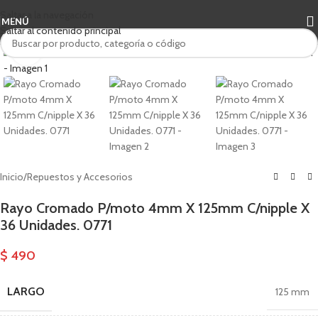
Saltar a la navegación
MENÚ
Saltar al contenido principal
Haga clic para ampliar
Inicio
/
Repuestos y Accesorios
Rayo Cromado P/moto 4mm X 125mm C/nipple X
36 Unidades. 0771
$
490
LARGO
125 mm