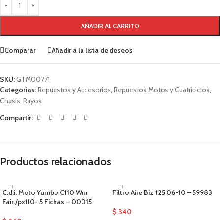
AÑADIR AL CARRITO
Comparar
Añadir a la lista de deseos
SKU:
GTM00771
Categorías:
Repuestos y Accesorios
,
Repuestos Motos y Cuatriciclos
,
Chasis
,
Rayos
Compartir:
Productos relacionados
C.d.i. Moto Yumbo C110 Wnr
Filtro Aire Biz 125 06-10 – 59983
Fair./px110- 5 Fichas – 00015
$
340