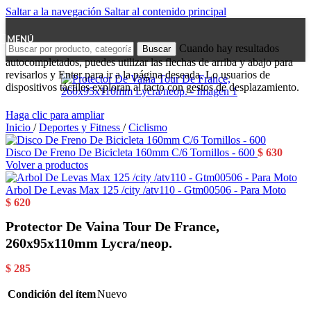
Saltar a la navegación
Saltar al contenido principal
MENÚ
Cuando hay resultados
Buscar
autocompletados, puedes utilizar las flechas de arriba y abajo para
revisarlos y Enter para ir a la página deseada. Lo usuarios de
dispositivos táctiles exploran al tacto con gestos de desplazamiento.
Haga clic para ampliar
Inicio
/
Deportes y Fitness
/
Ciclismo
Disco De Freno De Bicicleta 160mm C/6 Tornillos - 600
$
630
Volver a productos
Arbol De Levas Max 125 /city /atv110 - Gtm00506 - Para Moto
$
620
Protector De Vaina Tour De France,
260x95x110mm Lycra/neop.
$
285
Condición del ítem
Nuevo