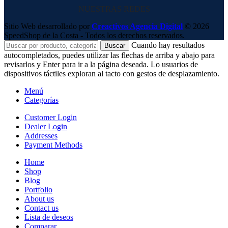
NUESTRAS REDES
Sitio Web desarrollado por
Creactivos Agencia Digital
© 2026
SpeedShop de la Costa - Todos los derechos reservados.
Cuando hay resultados
Buscar
autocompletados, puedes utilizar las flechas de arriba y abajo para
revisarlos y Enter para ir a la página deseada. Lo usuarios de
dispositivos táctiles exploran al tacto con gestos de desplazamiento.
Menú
Categorías
Customer Login
Dealer Login
Addresses
Payment Methods
Home
Shop
Blog
Portfolio
About us
Contact us
Lista de deseos
Comparar