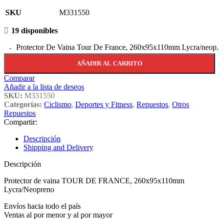
SKU
M331550
19 disponibles
Protector De Vaina Tour De France, 260x95x110mm Lycra/neop.
AÑADIR AL CARRITO
Comparar
Añadir a la lista de deseos
SKU:
M331550
Categorías:
Ciclismo
,
Deportes y Fitness
,
Repuestos
,
Otros
Repuestos
Compartir:
Descripción
Shipping and Delivery
Descripción
Protector de vaina TOUR DE FRANCE, 260x95x110mm
Lycra/Neopreno
Envíos hacia todo el país
Ventas al por menor y al por mayor